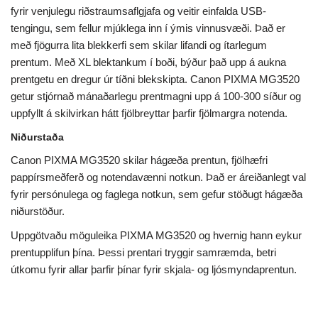
fyrir venjulegu riðstraumsaflgjafa og veitir einfalda USB-
tengingu, sem fellur mjúklega inn í ýmis vinnusvæði. Það er
með fjögurra lita blekkerfi sem skilar lifandi og ítarlegum
prentum. Með XL blektankum í boði, býður það upp á aukna
prentgetu en dregur úr tíðni blekskipta. Canon PIXMA MG3520
getur stjórnað mánaðarlegu prentmagni upp á 100-300 síður og
uppfyllt á skilvirkan hátt fjölbreyttar þarfir fjölmargra notenda.
Niðurstaða
Canon PIXMA MG3520 skilar hágæða prentun, fjölhæfri
pappírsmeðferð og notendavænni notkun. Það er áreiðanlegt val
fyrir persónulega og faglega notkun, sem gefur stöðugt hágæða
niðurstöður.
Uppgötvaðu möguleika PIXMA MG3520 og hvernig hann eykur
prentupplifun þína. Þessi prentari tryggir samræmda, betri
útkomu fyrir allar þarfir þínar fyrir skjala- og ljósmyndaprentun.