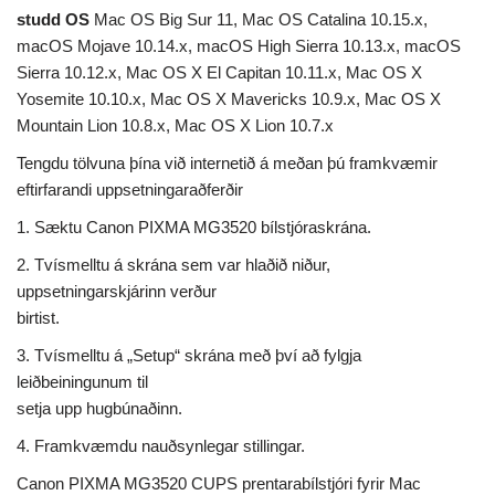
studd OS
Mac OS Big Sur 11, Mac OS Catalina 10.15.x,
macOS Mojave 10.14.x, macOS High Sierra 10.13.x, macOS
Sierra 10.12.x, Mac OS X El Capitan 10.11.x, Mac OS X
Yosemite 10.10.x, Mac OS X Mavericks 10.9.x, Mac OS X
Mountain Lion 10.8.x, Mac OS X Lion 10.7.x
Tengdu tölvuna þína við internetið á meðan þú framkvæmir
eftirfarandi uppsetningaraðferðir
1. Sæktu Canon PIXMA MG3520 bílstjóraskrána.
2. Tvísmelltu á skrána sem var hlaðið niður,
uppsetningarskjárinn verður
birtist.
3. Tvísmelltu á „Setup“ skrána með því að fylgja
leiðbeiningunum til
setja upp hugbúnaðinn.
4. Framkvæmdu nauðsynlegar stillingar.
Canon PIXMA MG3520 CUPS prentarabílstjóri fyrir Mac