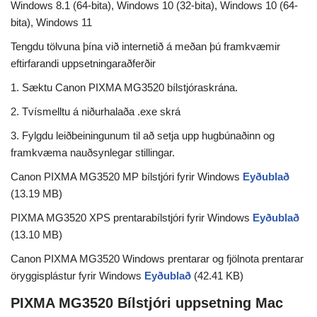
Windows 8.1 (64-bita), Windows 10 (32-bita), Windows 10 (64-
bita), Windows 11
Tengdu tölvuna þína við internetið á meðan þú framkvæmir
eftirfarandi uppsetningaraðferðir
1. Sæktu Canon PIXMA MG3520 bílstjóraskrána.
2. Tvísmelltu á niðurhalaða .exe skrá
3. Fylgdu leiðbeiningunum til að setja upp hugbúnaðinn og
framkvæma nauðsynlegar stillingar.
Canon PIXMA MG3520 MP bílstjóri fyrir Windows
Eyðublað
(13.19 MB)
PIXMA MG3520 XPS prentarabílstjóri fyrir Windows
Eyðublað
(13.10 MB)
Canon PIXMA MG3520 Windows prentarar og fjölnota prentarar
öryggisplástur fyrir Windows
Eyðublað
(42.41 KB)
PIXMA MG3520 Bílstjóri uppsetning Mac