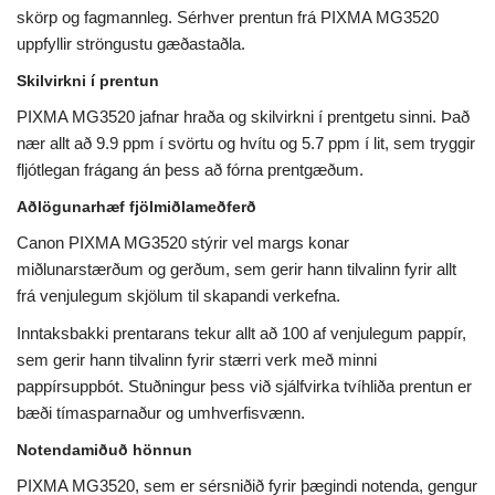
skörp og fagmannleg. Sérhver prentun frá PIXMA MG3520
uppfyllir ströngustu gæðastaðla.
Skilvirkni í prentun
PIXMA MG3520 jafnar hraða og skilvirkni í prentgetu sinni. Það
nær allt að 9.9 ppm í svörtu og hvítu og 5.7 ppm í lit, sem tryggir
fljótlegan frágang án þess að fórna prentgæðum.
Aðlögunarhæf fjölmiðlameðferð
Canon PIXMA MG3520 stýrir vel margs konar
miðlunarstærðum og gerðum, sem gerir hann tilvalinn fyrir allt
frá venjulegum skjölum til skapandi verkefna.
Inntaksbakki prentarans tekur allt að 100 af venjulegum pappír,
sem gerir hann tilvalinn fyrir stærri verk með minni
pappírsuppbót. Stuðningur þess við sjálfvirka tvíhliða prentun er
bæði tímasparnaður og umhverfisvænn.
Notendamiðuð hönnun
PIXMA MG3520, sem er sérsniðið fyrir þægindi notenda, gengur