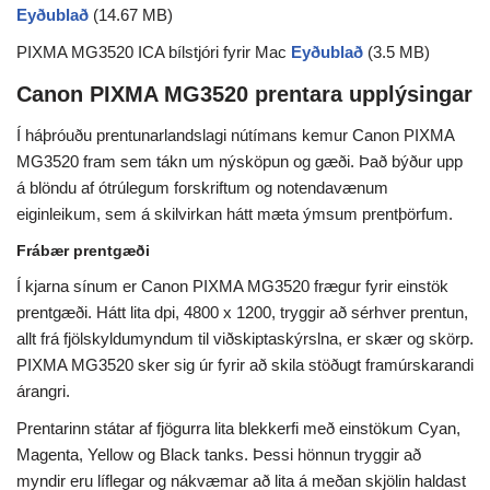
Eyðublað
(14.67 MB)
PIXMA MG3520 ICA bílstjóri fyrir Mac
Eyðublað
(3.5 MB)
Canon PIXMA MG3520 prentara upplýsingar
Í háþróuðu prentunarlandslagi nútímans kemur Canon PIXMA
MG3520 fram sem tákn um nýsköpun og gæði. Það býður upp
á blöndu af ótrúlegum forskriftum og notendavænum
eiginleikum, sem á skilvirkan hátt mæta ýmsum prentþörfum.
Frábær prentgæði
Í kjarna sínum er Canon PIXMA MG3520 frægur fyrir einstök
prentgæði. Hátt lita dpi, 4800 x 1200, tryggir að sérhver prentun,
allt frá fjölskyldumyndum til viðskiptaskýrslna, er skær og skörp.
PIXMA MG3520 sker sig úr fyrir að skila stöðugt framúrskarandi
árangri.
Prentarinn státar af fjögurra lita blekkerfi með einstökum Cyan,
Magenta, Yellow og Black tanks. Þessi hönnun tryggir að
myndir eru líflegar og nákvæmar að lita á meðan skjölin haldast