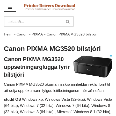
Sleppa
yfir
í
innihald
Heim
»
Canon
»
PIXMA
»
Canon PIXMA MG3520 bílstjóri
Canon PIXMA MG3520 bílstjóri
Canon PIXMA MG3520
uppsetningarglugga fyrir
bílstjóri
Canon PIXMA MG3520 ökumannsskrá inniheldur rekla, forrit til
að setja upp ökumann fylgdu leiðbeiningunum hér að neðan.
studd OS
Windows xp, Windows Vista (32-bita), Windows Vista
(64-bita), Windows 7 (32-bita), Windows 7 (64-bita), Windows 8
(32-bita), Windows 8 (64-bita) , Microsoft Windows 8.1 (32-bita),