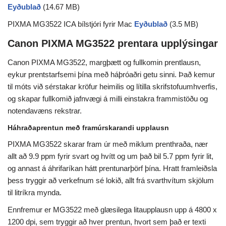
Eyðublað
(14.67 MB)
PIXMA MG3522 ICA bílstjóri fyrir Mac
Eyðublað
(3.5 MB)
Canon PIXMA MG3522 prentara upplýsingar
Canon PIXMA MG3522, margþætt og fullkomin prentlausn,
eykur prentstarfsemi þína með háþróaðri getu sinni. Það kemur
til móts við sérstakar kröfur heimilis og lítilla skrifstofuumhverfis,
og skapar fullkomið jafnvægi á milli einstakra frammistöðu og
notendavæns rekstrar.
Háhraðaprentun með framúrskarandi upplausn
PIXMA MG3522 skarar fram úr með miklum prenthraða, nær
allt að 9.9 ppm fyrir svart og hvítt og um það bil 5.7 ppm fyrir lit,
og annast á áhrifaríkan hátt prentunarþörf þína. Hratt framleiðsla
þess tryggir að verkefnum sé lokið, allt frá svarthvítum skjölum
til litríkra mynda.
Ennfremur er MG3522 með glæsilega litaupplausn upp á 4800 x
1200 dpi, sem tryggir að hver prentun, hvort sem það er texti