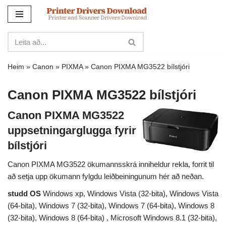
Sleppa
yfir
í
innihald
Heim
»
Canon
»
PIXMA
»
Canon PIXMA MG3522 bílstjóri
Canon PIXMA MG3522 bílstjóri
Canon PIXMA MG3522
uppsetningarglugga fyrir
bílstjóri
Canon PIXMA MG3522 ökumannsskrá inniheldur rekla, forrit til
að setja upp ökumann fylgdu leiðbeiningunum hér að neðan.
studd OS
Windows xp, Windows Vista (32-bita), Windows Vista
(64-bita), Windows 7 (32-bita), Windows 7 (64-bita), Windows 8
(32-bita), Windows 8 (64-bita) , Microsoft Windows 8.1 (32-bita),