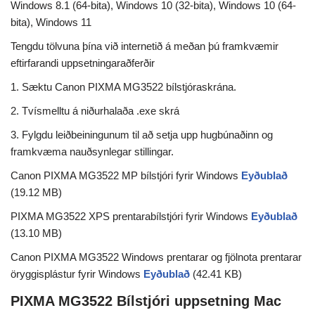
Windows 8.1 (64-bita), Windows 10 (32-bita), Windows 10 (64-
bita), Windows 11
Tengdu tölvuna þína við internetið á meðan þú framkvæmir
eftirfarandi uppsetningaraðferðir
1. Sæktu Canon PIXMA MG3522 bílstjóraskrána.
2. Tvísmelltu á niðurhalaða .exe skrá
3. Fylgdu leiðbeiningunum til að setja upp hugbúnaðinn og
framkvæma nauðsynlegar stillingar.
Canon PIXMA MG3522 MP bílstjóri fyrir Windows
Eyðublað
(19.12 MB)
PIXMA MG3522 XPS prentarabílstjóri fyrir Windows
Eyðublað
(13.10 MB)
Canon PIXMA MG3522 Windows prentarar og fjölnota prentarar
öryggisplástur fyrir Windows
Eyðublað
(42.41 KB)
PIXMA MG3522 Bílstjóri uppsetning Mac