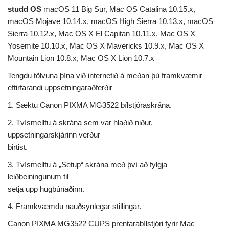
studd OS
macOS 11 Big Sur, Mac OS Catalina 10.15.x,
macOS Mojave 10.14.x, macOS High Sierra 10.13.x, macOS
Sierra 10.12.x, Mac OS X El Capitan 10.11.x, Mac OS X
Yosemite 10.10.x, Mac OS X Mavericks 10.9.x, Mac OS X
Mountain Lion 10.8.x, Mac OS X Lion 10.7.x
Tengdu tölvuna þína við internetið á meðan þú framkvæmir
eftirfarandi uppsetningaraðferðir
1. Sæktu Canon PIXMA MG3522 bílstjóraskrána.
2. Tvísmelltu á skrána sem var hlaðið niður,
uppsetningarskjárinn verður
birtist.
3. Tvísmelltu á „Setup“ skrána með því að fylgja
leiðbeiningunum til
setja upp hugbúnaðinn.
4. Framkvæmdu nauðsynlegar stillingar.
Canon PIXMA MG3522 CUPS prentarabílstjóri fyrir Mac