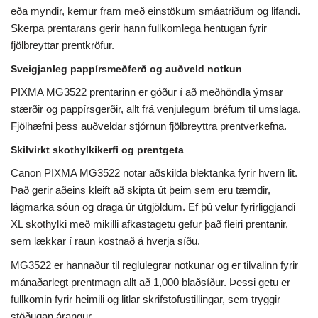
eða myndir, kemur fram með einstökum smáatriðum og lifandi.
Skerpa prentarans gerir hann fullkomlega hentugan fyrir
fjölbreyttar prentkröfur.
Sveigjanleg pappírsmeðferð og auðveld notkun
PIXMA MG3522 prentarinn er góður í að meðhöndla ýmsar
stærðir og pappírsgerðir, allt frá venjulegum bréfum til umslaga.
Fjölhæfni þess auðveldar stjórnun fjölbreyttra prentverkefna.
Skilvirkt skothylkikerfi og prentgeta
Canon PIXMA MG3522 notar aðskilda blektanka fyrir hvern lit.
Það gerir aðeins kleift að skipta út þeim sem eru tæmdir,
lágmarka sóun og draga úr útgjöldum. Ef þú velur fyrirliggjandi
XL skothylki með mikilli afkastagetu gefur það fleiri prentanir,
sem lækkar í raun kostnað á hverja síðu.
MG3522 er hannaður til reglulegrar notkunar og er tilvalinn fyrir
mánaðarlegt prentmagn allt að 1,000 blaðsíður. Þessi getu er
fullkomin fyrir heimili og litlar skrifstofustillingar, sem tryggir
stöðugan árangur.