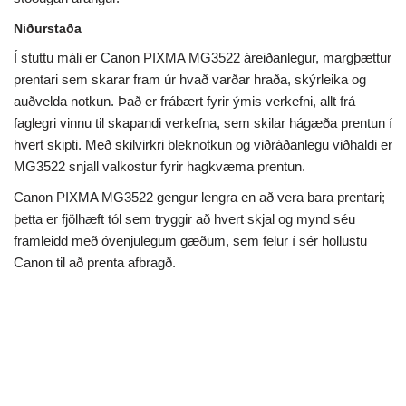
Niðurstaða
Í stuttu máli er Canon PIXMA MG3522 áreiðanlegur, margþættur
prentari sem skarar fram úr hvað varðar hraða, skýrleika og
auðvelda notkun. Það er frábært fyrir ýmis verkefni, allt frá
faglegri vinnu til skapandi verkefna, sem skilar hágæða prentun í
hvert skipti. Með skilvirkri bleknotkun og viðráðanlegu viðhaldi er
MG3522 snjall valkostur fyrir hagkvæma prentun.
Canon PIXMA MG3522 gengur lengra en að vera bara prentari;
þetta er fjölhæft tól sem tryggir að hvert skjal og mynd séu
framleidd með óvenjulegum gæðum, sem felur í sér hollustu
Canon til að prenta afbragð.