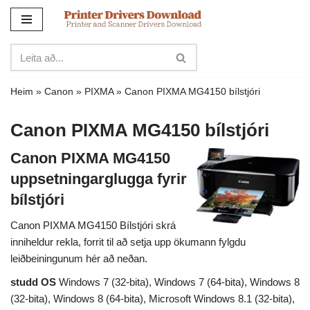
Sleppa
yfir
í
innihald
Heim
»
Canon
»
PIXMA
»
Canon PIXMA MG4150 bílstjóri
Canon PIXMA MG4150 bílstjóri
Canon PIXMA MG4150
uppsetningarglugga fyrir
bílstjóri
Canon PIXMA MG4150 Bílstjóri skrá
inniheldur rekla, forrit til að setja upp ökumann fylgdu
leiðbeiningunum hér að neðan.
studd OS
Windows 7 (32-bita), Windows 7 (64-bita), Windows 8
(32-bita), Windows 8 (64-bita), Microsoft Windows 8.1 (32-bita),