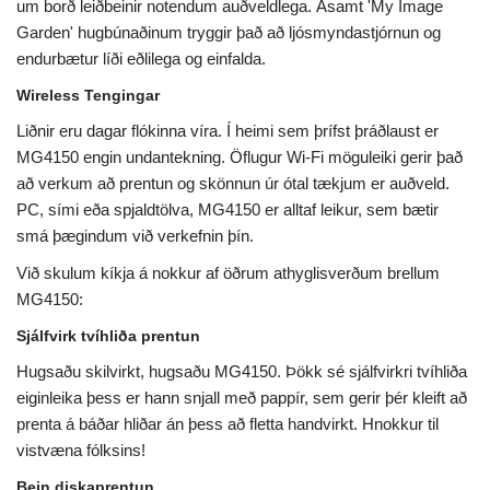
um borð leiðbeinir notendum auðveldlega. Ásamt 'My Image
Garden' hugbúnaðinum tryggir það að ljósmyndastjórnun og
endurbætur líði eðlilega og einfalda.
Wireless Tengingar
Liðnir eru dagar flókinna víra. Í heimi sem þrífst þráðlaust er
MG4150 engin undantekning. Öflugur Wi-Fi möguleiki gerir það
að verkum að prentun og skönnun úr ótal tækjum er auðveld.
PC, sími eða spjaldtölva, MG4150 er alltaf leikur, sem bætir
smá þægindum við verkefnin þín.
Við skulum kíkja á nokkur af öðrum athyglisverðum brellum
MG4150:
Sjálfvirk tvíhliða prentun
Hugsaðu skilvirkt, hugsaðu MG4150. Þökk sé sjálfvirkri tvíhliða
eiginleika þess er hann snjall með pappír, sem gerir þér kleift að
prenta á báðar hliðar án þess að fletta handvirkt. Hnokkur til
vistvæna fólksins!
Bein diskaprentun