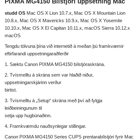
PIXMA MG4150 Bílstjóri uppsetning Mac
studd OS
Mac OS X Lion 10.7.x, Mac OS X Mountain Lion
10.8.x, Mac OS X Mavericks 10.9.x, Mac OS X Yosemite
10.10.x, Mac OS X El Capitan 10.11.x, macOS Sierra 10.12.x
macOS
Tengdu tölvuna þína við internetið á meðan þú framkvæmir
eftirfarandi uppsetningaraðferðir
1. Sæktu Canon PIXMA MG4150 bílstjóraskrána.
2. Tvísmelltu á skrána sem var hlaðið niður,
uppsetningarskjárinn verður
birtist.
3. Tvísmelltu á „Setup“ skrána með því að fylgja
leiðbeiningunum til
setja upp hugbúnaðinn.
4. Framkvæmdu nauðsynlegar stillingar.
Canon PIXMA MG4150 Series CUPS prentarabílstjóri fyrir Mac