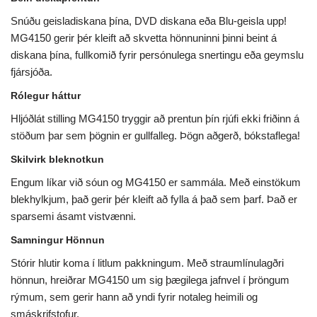
Snúðu geisladiskana þína, DVD diskana eða Blu-geisla upp!
MG4150 gerir þér kleift að skvetta hönnuninni þinni beint á
diskana þína, fullkomið fyrir persónulega snertingu eða geymslu
fjársjóða.
Rólegur háttur
Hljóðlát stilling MG4150 tryggir að prentun þín rjúfi ekki friðinn á
stöðum þar sem þögnin er gullfalleg. Þögn aðgerð, bókstaflega!
Skilvirk bleknotkun
Engum líkar við sóun og MG4150 er sammála. Með einstökum
blekhylkjum, það gerir þér kleift að fylla á það sem þarf. Það er
sparsemi ásamt vistvænni.
Samningur Hönnun
Stórir hlutir koma í litlum pakkningum. Með straumlínulagðri
hönnun, hreiðrar MG4150 um sig þægilega jafnvel í þröngum
rýmum, sem gerir hann að yndi fyrir notaleg heimili og
smáskrifstofur.