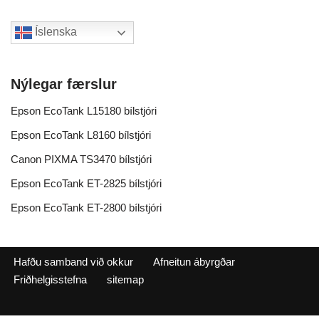
Íslenska
Nýlegar færslur
Epson EcoTank L15180 bílstjóri
Epson EcoTank L8160 bílstjóri
Canon PIXMA TS3470 bílstjóri
Epson EcoTank ET-2825 bílstjóri
Epson EcoTank ET-2800 bílstjóri
Hafðu samband við okkur
Afneitun ábyrgðar
Friðhelgisstefna
sitemap