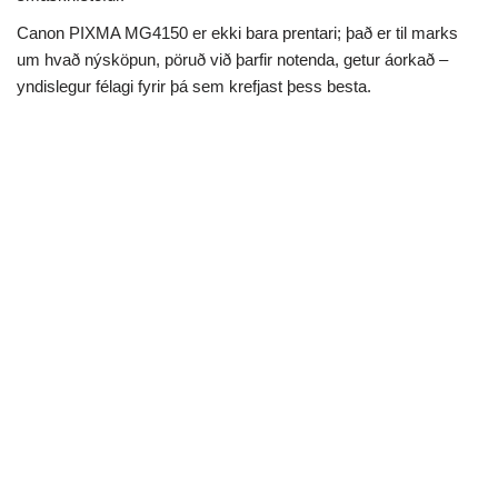
Canon PIXMA MG4150 er ekki bara prentari; það er til marks
um hvað nýsköpun, pöruð við þarfir notenda, getur áorkað –
yndislegur félagi fyrir þá sem krefjast þess besta.