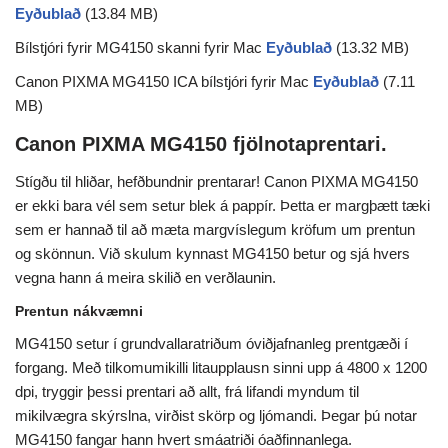
Eyðublað
(13.84 MB)
Bílstjóri fyrir MG4150 skanni fyrir Mac
Eyðublað
(13.32 MB)
Canon PIXMA MG4150 ICA bílstjóri fyrir Mac
Eyðublað
(7.11
MB)
Canon PIXMA MG4150 fjölnotaprentari.
Stígðu til hliðar, hefðbundnir prentarar! Canon PIXMA MG4150
er ekki bara vél sem setur blek á pappír. Þetta er margþætt tæki
sem er hannað til að mæta margvíslegum kröfum um prentun
og skönnun. Við skulum kynnast MG4150 betur og sjá hvers
vegna hann á meira skilið en verðlaunin.
Prentun nákvæmni
MG4150 setur í grundvallaratriðum óviðjafnanleg prentgæði í
forgang. Með tilkomumikilli litaupplausn sinni upp á 4800 x 1200
dpi, tryggir þessi prentari að allt, frá lifandi myndum til
mikilvægra skýrslna, virðist skörp og ljómandi. Þegar þú notar
MG4150 fangar hann hvert smáatriði óaðfinnanlega.