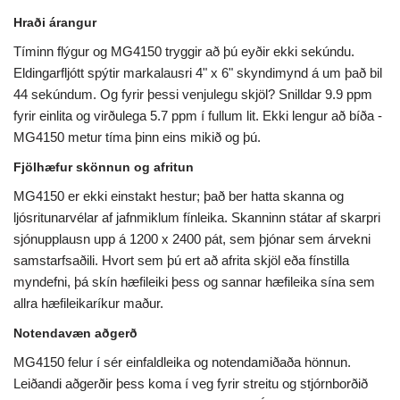
Hraði árangur
Tíminn flýgur og MG4150 tryggir að þú eyðir ekki sekúndu.
Eldingarfljótt spýtir markalausri 4" x 6" skyndimynd á um það bil
44 sekúndum. Og fyrir þessi venjulegu skjöl? Snilldar 9.9 ppm
fyrir einlita og virðulega 5.7 ppm í fullum lit. Ekki lengur að bíða -
MG4150 metur tíma þinn eins mikið og þú.
Fjölhæfur skönnun og afritun
MG4150 er ekki einstakt hestur; það ber hatta skanna og
ljósritunarvélar af jafnmiklum fínleika. Skanninn státar af skarpri
sjónupplausn upp á 1200 x 2400 pát, sem þjónar sem árvekni
samstarfsaðili. Hvort sem þú ert að afrita skjöl eða fínstilla
myndefni, þá skín hæfileiki þess og sannar hæfileika sína sem
allra hæfileikaríkur maður.
Notendavæn aðgerð
MG4150 felur í sér einfaldleika og notendamiðaða hönnun.
Leiðandi aðgerðir þess koma í veg fyrir streitu og stjórnborðið