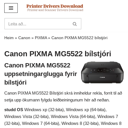
Sleppa
yfir
í
innihald
Heim
»
Canon
»
PIXMA
»
Canon PIXMA MG5522 bílstjóri
Canon PIXMA MG5522 bílstjóri
Canon PIXMA MG5522
uppsetningarglugga fyrir
bílstjóri
Canon PIXMA MG5522 Bílstjóri skrá inniheldur rekla, forrit til að
setja upp ökumann fylgdu leiðbeiningunum hér að neðan.
studd OS
Windows xp (32-bita), Windows xp (64-bita),
Windows Vista (32-bita), Windows Vista (64-bita), Windows 7
(32-bita), Windows 7 (64-bita), Windows 8 (32-bita), Windows 8