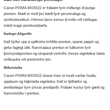
Canon PIXMA MG5522 er frábært fyrir miðlungs til þunga
prentun. Mælt er með því bæði fyrir persónulega og
skrifstofunotkun. Hönnun þess kemur til móts við stöðugar,
mikið magn prentunarþarfa.
Ítarlegri Aðgerðir
Það býður upp á sjálfvirka tvíhliða prentun, sparar pappír og
gefur faglegt útlit. Rammalaus prentun er fullkomin fyrir
ljósmyndaprentun og skapandi verkefni. Þessir eiginleikar bæta
virðisauka við prentverkin þín.
Niðurstaða
Canon PIXMA MG5522 skarar fram úr hvað varðar hraða,
upplausn og háþróaða eiginleika. Það er fjölhæfur og
áreiðanlegur fyrir ýmsar prentþarfir. Frábær kostur fyrir gæði og
frammistöðu í prentun.