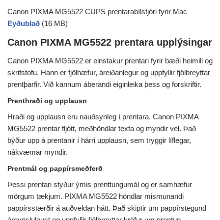
Canon PIXMA MG5522 CUPS prentarabílstjóri fyrir Mac
Eyðublað
(16 MB)
Canon PIXMA MG5522 prentara upplýsingar
Canon PIXMA MG5522 er einstakur prentari fyrir bæði heimili og
skrifstofu. Hann er fjölhæfur, áreiðanlegur og uppfyllir fjölbreyttar
prentþarfir. Við kannum áberandi eiginleika þess og forskriftir.
Prenthraði og upplausn
Hraði og upplausn eru nauðsynleg í prentara. Canon PIXMA
MG5522 prentar fljótt, meðhöndlar texta og myndir vel. Það
býður upp á prentanir í hárri upplausn, sem tryggir líflegar,
nákvæmar myndir.
Prentmál og pappírsmeðferð
Þessi prentari styður ýmis prenttungumál og er samhæfur
mörgum tækjum. PIXMA MG5522 höndlar mismunandi
pappírsstærðir á auðveldan hátt. Það skiptir um pappírstegund
áreynslulaust og uppfyllir fjölbreyttar kröfur um prentun.