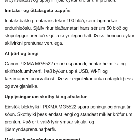
Inntaks- og úttaksgeta pappírs
Inntaksbakki prentarans tekur 100 blöð, sem lágmarkar
endurhleðslu. Sjálfvirkur blaðamatari hans sér um 50 blöð og
skipuleggur prentuð skjöl á snyrtilegan hátt. Þessi hönnun eykur
skilvirkni prentunar verulega.
Aflþörf og tengi
Canon PIXMA MG5522 er orkusparandi, hentar heimilis- og
skrifstofuumhverfi. Það býður upp á USB, Wi-Fi og
farsímaprentunarvalkosti. Þessir eiginleikar auka notagildi þess
og sveigjanleika.
Upplýsingar um skothylki og afrakstur
Einstök blekhylki í PIXMA MG5522 spara peninga og draga úr
sóun. Skothylki þess endast lengi og standast miklar kröfur um
prentun. Það er tilvalið fyrir ýmsar skjala- og
ljósmyndaprentunarþarfir.
Mælt með mánaðarlegu prentmagni