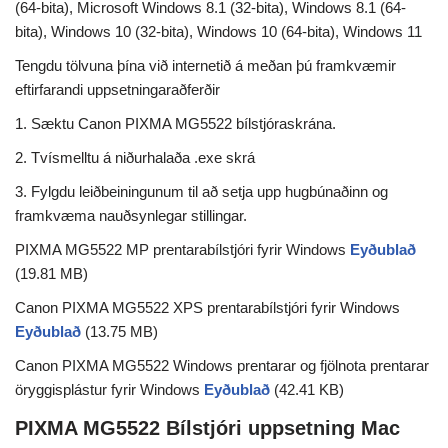
(64-bita), Microsoft Windows 8.1 (32-bita), Windows 8.1 (64-
bita), Windows 10 (32-bita), Windows 10 (64-bita), Windows 11
Tengdu tölvuna þína við internetið á meðan þú framkvæmir
eftirfarandi uppsetningaraðferðir
1. Sæktu Canon PIXMA MG5522 bílstjóraskrána.
2. Tvísmelltu á niðurhalaða .exe skrá
3. Fylgdu leiðbeiningunum til að setja upp hugbúnaðinn og
framkvæma nauðsynlegar stillingar.
PIXMA MG5522 MP prentarabílstjóri fyrir Windows
Eyðublað
(19.81 MB)
Canon PIXMA MG5522 XPS prentarabílstjóri fyrir Windows
Eyðublað
(13.75 MB)
Canon PIXMA MG5522 Windows prentarar og fjölnota prentarar
öryggisplástur fyrir Windows
Eyðublað
(42.41 KB)
PIXMA MG5522 Bílstjóri uppsetning Mac