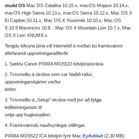
studd OS
Mac OS Catalina 10.15.x, macOS Mojave 10.14.x,
macOS High Sierra 10.13.x, macOS Sierra 10.12.x, Mac OS X
El Capitan 10.11.x, Mac OS X Yosemite 10.10.x, Mac OS
X.10.9 Mavericks 10.8. , Mac OS X Mountain Lion 10.7.x, Mac
OS X Lion XNUMX.x
Tengdu tölvuna þína við internetið á meðan þú framkvæmir
eftirfarandi uppsetningaraðferðir
1. Sæktu Canon PIXMA MG5522 bílstjóraskrána.
2. Tvísmelltu á skrána sem var hlaðið niður,
uppsetningarskjárinn verður
birtist.
3. Tvísmelltu á „Setup“ skrána með því að fylgja
leiðbeiningunum til
setja upp hugbúnaðinn.
4. Framkvæmdu nauðsynlegar stillingar.
PIXMA MG5522 ICA bílstjóri fyrir Mac
Eyðublað
(2.30 MB)