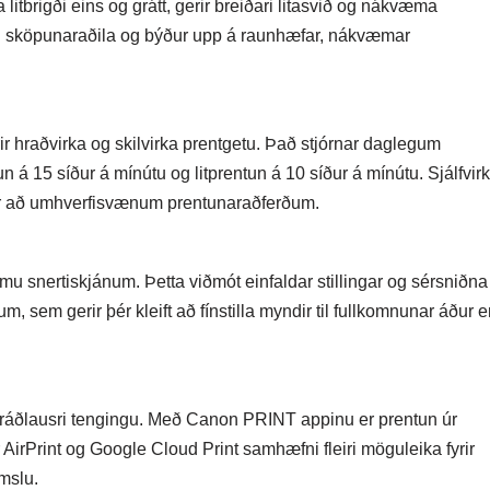
 litbrigði eins og grátt, gerir breiðari litasvið og nákvæma
ra og sköpunaraðila og býður upp á raunhæfar, nákvæmar
r hraðvirka og skilvirka prentgetu. Það stjórnar daglegum
n á 15 síður á mínútu og litprentun á 10 síður á mínútu. Sjálfvirk
ðlar að umhverfisvænum prentunaraðferðum.
 snertiskjánum. Þetta viðmót einfaldar stillingar og sérsniðna
, sem gerir þér kleift að fínstilla myndir til fullkomnunar áður 
þráðlausri tengingu. Með Canon PRINT appinu er prentun úr
AirPrint og Google Cloud Print samhæfni fleiri möguleika fyrir
mslu.