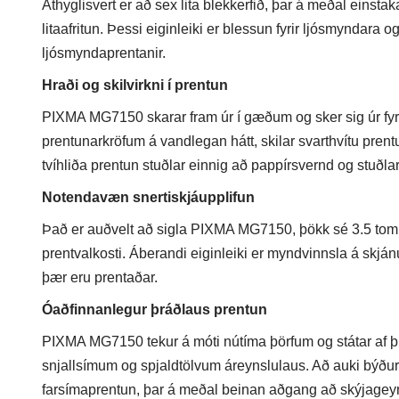
Athyglisvert er að sex lita blekkerfið, þar á meðal einstaka
litaafritun. Þessi eiginleiki er blessun fyrir ljósmynda
ljósmyndaprentanir.
Hraði og skilvirkni í prentun
PIXMA MG7150 skarar fram úr í gæðum og sker sig úr fyri
prentunarkröfum á vandlegan hátt, skilar svarthvítu prentu
tvíhliða prentun stuðlar einnig að pappírsvernd og stu
Notendavæn snertiskjáupplifun
Það er auðvelt að sigla PIXMA MG7150, þökk sé 3.5 tommu
prentvalkosti. Áberandi eiginleiki er myndvinnsla á skjánum
þær eru prentaðar.
Óaðfinnanlegur þráðlaus prentun
PIXMA MG7150 tekur á móti nútíma þörfum og státar af 
snjallsímum og spjaldtölvum áreynslulaus. Að auki býður 
farsímaprentun, þar á meðal beinan aðgang að skýjagey