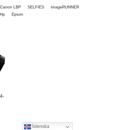
Canon LBP
SELFIES
imageRUNNER
Hp
Epson
4-
Íslenska