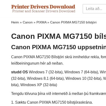
Sleppa
yfir
Heim
»
Canon
»
PIXMA
»
Canon PIXMA MG7150 bílstjóri
í
innihald
Canon PIXMA MG7150 bíls
Canon PIXMA MG7150 uppsetninga
Canon PIXMA MG7150 Bílstjóri skrá inniheldur rekla, forr
leiðbeiningunum hér að neðan.
studd OS
Windows 7 (32-bita), Windows 7 (64-bita), Win
(32-bita), Windows 8.1 (64-bita), Windows 10 (32-bita), 
bita), Windows XP (32-bita)
Tengdu tölvuna þína við internetið á meðan þú framkvæmir
1. Sæktu Canon PIXMA MG7150 bílstjóraskrána.