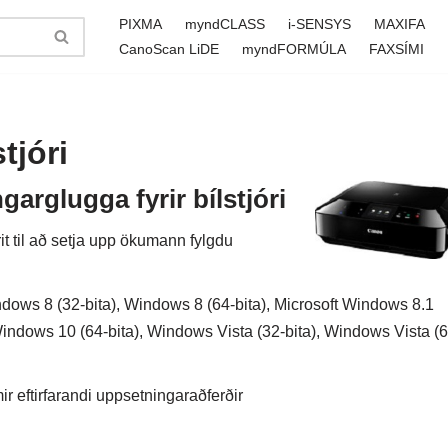
PIXMA
myndCLASS
i-SENSYS
MAXIFA
CanoScan LiDE
myndFORMÚLA
FAXSÍMI
tjóri
rglugga fyrir bílstjóri
it til að setja upp ökumann fylgdu
dows 8 (32-bita), Windows 8 (64-bita), Microsoft Windows 8.1
Windows 10 (64-bita), Windows Vista (32-bita), Windows Vista (6
 eftirfarandi uppsetningaraðferðir