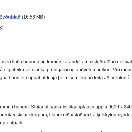
Eyðublað
(16.56 MB)
B)
eð flottri hönnun og framúrskarandi frammistöðu. Það er tilval
p á eiginleika sem auka prentgæði og auðvelda notkun. Við mu
gna hann er í uppáhaldi hjá þeim sem eru að leita að prentun í
inn í honum. Státar af hámarks litaupplausn upp á 9600 x 24
 prentari skilar skörpum, lifandi niðurstöðum frá fjölskyldumynd
 prentþarfir.