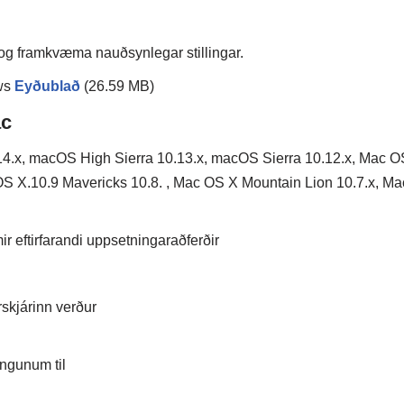
 og framkvæma nauðsynlegar stillingar.
ows
Eyðublað
(26.59 MB)
ac
4.x, macOS High Sierra 10.13.x, macOS Sierra 10.12.x, Mac O
OS X.10.9 Mavericks 10.8. , Mac OS X Mountain Lion 10.7.x, Ma
 eftirfarandi uppsetningaraðferðir
rskjárinn verður
ingunum til