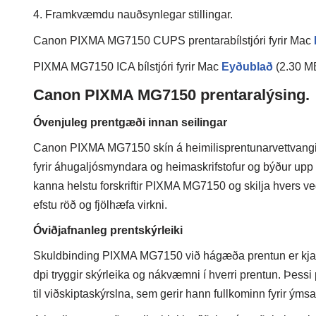
4. Framkvæmdu nauðsynlegar stillingar.
Canon PIXMA MG7150 CUPS prentarabílstjóri fyrir Mac
PIXMA MG7150 ICA bílstjóri fyrir Mac
Eyðublað
(2.30 M
Canon PIXMA MG7150 prentaralýsing.
Óvenjuleg prentgæði innan seilingar
Canon PIXMA MG7150 skín á heimilisprentunarvettvangi m
fyrir áhugaljósmyndara og heimaskrifstofur og býður up
kanna helstu forskriftir PIXMA MG7150 og skilja hvers ve
efstu röð og fjölhæfa virkni.
Óviðjafnanleg prentskýrleiki
Skuldbinding PIXMA MG7150 við hágæða prentun er kjarn
dpi tryggir skýrleika og nákvæmni í hverri prentun. Þessi
til viðskiptaskýrslna, sem gerir hann fullkominn fyrir ýmsar