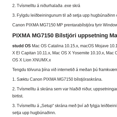
2. Tvísmelltu á niðurhalaða .exe skrá
3. Fylgdu leiðbeiningunum til að setja upp hugbúnaðinn
Canon PIXMA MG7150 MP prentarabílstjóra fyrir Wind
PIXMA MG7150 Bílstjóri uppsetning M
studd OS
Mac OS Catalina 10.15.x, macOS Mojave 10.1
X El Capitan 10.11.x, Mac OS X Yosemite 10.10.x, Mac 
OS X Lion XNUMX.x
Tengdu tölvuna þína við internetið á meðan þú framkvæmir
1. Sæktu Canon PIXMA MG7150 bílstjóraskrána.
2. Tvísmelltu á skrána sem var hlaðið niður, uppsetninga
birtist.
3. Tvísmelltu á „Setup“ skrána með því að fylgja leiðbein
setja upp hugbúnaðinn.