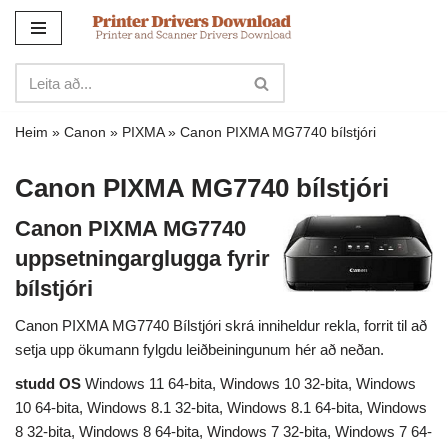
Sleppa
yfir
í
innihald
Heim
»
Canon
»
PIXMA
»
Canon PIXMA MG7740 bílstjóri
Canon PIXMA MG7740 bílstjóri
Canon PIXMA MG7740
uppsetningarglugga fyrir
bílstjóri
Canon PIXMA MG7740 Bílstjóri skrá inniheldur rekla, forrit til að
setja upp ökumann fylgdu leiðbeiningunum hér að neðan.
studd OS
Windows 11 64-bita, Windows 10 32-bita, Windows
10 64-bita, Windows 8.1 32-bita, Windows 8.1 64-bita, Windows
8 32-bita, Windows 8 64-bita, Windows 7 32-bita, Windows 7 64-