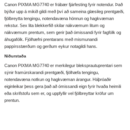
Canon PIXMA MG7740 er frábær fjárfesting fyrir notendur. Það
býður upp á mikið gildi með því að sameina glæsileg prentgæði,
fjölbreytta tengingu, notendavæna hönnun og hagkvæman
rekstur. Sex lita blekkerfið skilar nákvæmum litum og
nákvæmum prentum, sem gerir það ómissandi fyrir fagfólk og
áhugafólk. Fjölhæfni prentarans með mismunandi
pappírsstærðum og gerðum eykur notagildi hans.
Niðurstaða
Canon PIXMA MG7740 er merkilegur bleksprautuprentari sem
sýnir framúrskarandi prentgæði, fjölhæfa tengingu,
notendavæna notkun og hagkvæman árangur. Háþróaðir
eiginleikar þess gera það að ómissandi eign fyrir hvaða heimili
eða skrifstofu sem er, og uppfyllir vel fjölbreyttar kröfur um
prentun.