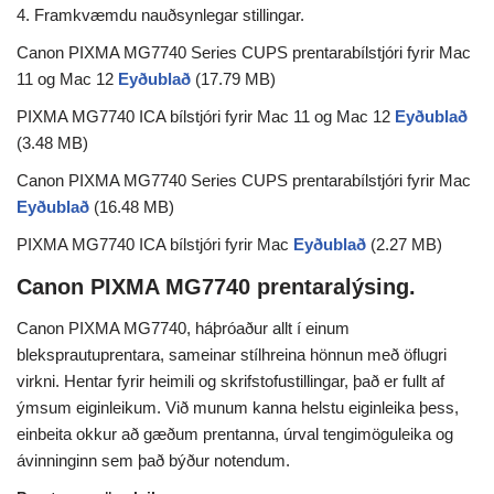
4. Framkvæmdu nauðsynlegar stillingar.
Canon PIXMA MG7740 Series CUPS prentarabílstjóri fyrir Mac
11 og Mac 12
Eyðublað
(17.79 MB)
PIXMA MG7740 ICA bílstjóri fyrir Mac 11 og Mac 12
Eyðublað
(3.48 MB)
Canon PIXMA MG7740 Series CUPS prentarabílstjóri fyrir Mac
Eyðublað
(16.48 MB)
PIXMA MG7740 ICA bílstjóri fyrir Mac
Eyðublað
(2.27 MB)
Canon PIXMA MG7740 prentaralýsing.
Canon PIXMA MG7740, háþróaður allt í einum
bleksprautuprentara, sameinar stílhreina hönnun með öflugri
virkni. Hentar fyrir heimili og skrifstofustillingar, það er fullt af
ýmsum eiginleikum. Við munum kanna helstu eiginleika þess,
einbeita okkur að gæðum prentanna, úrval tengimöguleika og
ávinninginn sem það býður notendum.