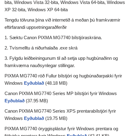
bita, Windows Vista 32-bita, Windows Vista 64-bita, Windows
XP 32-bita, Windows XP 64-bita
Tengdu tölvuna þína við internetið á meðan þú framkvæmir
eftirfarandi uppsetningaraðferðir
1. Sæktu Canon PIXMA MG7740 bílstjóraskrána.
2. Tvísmelltu á niðurhalaða .exe skrá
3. Fylgdu leiðbeiningunum til að setja upp hugbúnaðinn og
framkvæma nauðsynlegar stillingar.
PIXMA MG7740 röð Fullur bílstjóri og hugbúnaðarpakki fyrir
Windows
Eyðublað
(48.18 MB)
Canon PIXMA MG7740 Series MP bílstjóri fyrir Windows
Eyðublað
(37.95 MB)
Canon PIXMA MG7740 Series XPS prentarabílstjóri fyrir
Windows
Eyðublað
(19.75 MB)
PIXMA MG7740 öryggisplástur fyrir Windows prentara og
fjölvirka prentara fyrir Windows
Eyðublað
(42.41 KB)