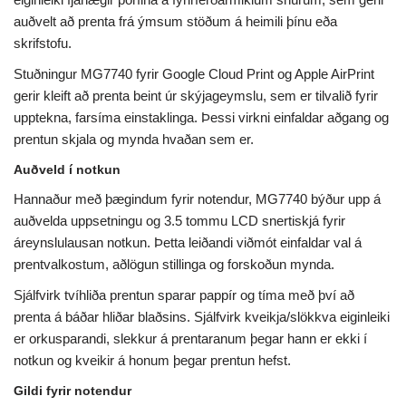
auðvelt að prenta frá ýmsum stöðum á heimili þínu eða
skrifstofu.
Stuðningur MG7740 fyrir Google Cloud Print og Apple AirPrint
gerir kleift að prenta beint úr skýjageymslu, sem er tilvalið fyrir
upptekna, farsíma einstaklinga. Þessi virkni einfaldar aðgang og
prentun skjala og mynda hvaðan sem er.
Auðveld í notkun
Hannaður með þægindum fyrir notendur, MG7740 býður upp á
auðvelda uppsetningu og 3.5 tommu LCD snertiskjá fyrir
áreynslulausan notkun. Þetta leiðandi viðmót einfaldar val á
prentvalkostum, aðlögun stillinga og forskoðun mynda.
Sjálfvirk tvíhliða prentun sparar pappír og tíma með því að
prenta á báðar hliðar blaðsins. Sjálfvirk kveikja/slökkva eiginleiki
er orkusparandi, slekkur á prentaranum þegar hann er ekki í
notkun og kveikir á honum þegar prentun hefst.
Gildi fyrir notendur