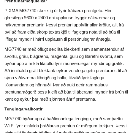
Prentunarmöguleikar
PIXMA MG7740 sker sig úr fyrir frábæra prentgetu. Hin
glæsilega 9600 x 2400 dpi upplausn tryggir nákvæmar og
nákvæmar prentanir. Þessi prentari uppfyllir allar kröfur, allt frá
því að framleiða skörp textaskjöl til faglegra nota til að búa til
líflegar myndir í hárri upplausn til persónulegrar ánægju.
MG7740 er með öflugt sex lita blekkerfi sem samanstendur af
svörtu, gráu, blágrænu, magenta, gulu og litarefni svörtu, sem
býður upp á mikla litatöflu fyrir raunverulegar myndir og grafík.
Að innihalda grátt blektank eykur verulega getu prentarans til að
sýna viðkvæma litbrigði og halla, tilvalið fyrir faglega
ljósmyndara og hönnuði. Þar að auki gerir rammalaus
prentunaraðgerð þess kleift að búa til áberandi myndir frá brún til
kant og eykur þar með sjónræn áhrif prentanna.
Tengingarvalkostir
MG7740 býður upp á óaðfinnanlega tengingu, með samþættu
Wi Fi fyrir einfalda þráðlausa prentun úr mörgum tækjum. Þessi
eiginleiki fjarlægir þörfina á fyrirferðarmiklum snúrum, sem gerir