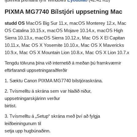
PIXMA MG7740 Bílstjóri uppsetning Mac
studd OS
MacOS Big Sur 11.x, macOS Monterey 12.x, Mac
OS Catalina 10.15.x, macOS Mojave 10.14.x, macOS High
Sierra 10.13.x, macOS Sierra 10.12.x, Mac OS X El Capitan
10.11.x, Mac OS X Yosemite 10.10.x, Mac OS X Mavericks
10.9.x, Mac OS X Mountain Lion 10.8.x, Mac OS X Lion 10.7.x
Tengdu tölvuna þína við internetið á meðan þú framkvæmir
eftirfarandi uppsetningaraðferðir
1. Sæktu Canon PIXMA MG7740 bílstjóraskrána.
2. Tvísmelltu á skrána sem var hlaðið niður,
uppsetningarskjárinn verður
birtist.
3. Tvísmelltu á „Setup“ skrána með því að fylgja
leiðbeiningunum til
setja upp hugbúnaðinn.