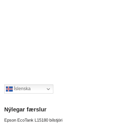
Íslenska
Nýlegar færslur
Epson EcoTank L15180 bílstjóri