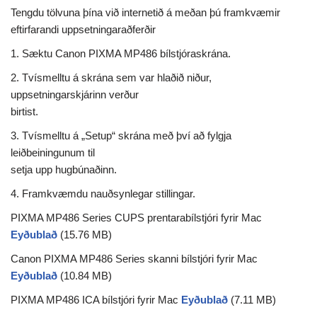
Tengdu tölvuna þína við internetið á meðan þú framkvæmir
eftirfarandi uppsetningaraðferðir
1. Sæktu Canon PIXMA MP486 bílstjóraskrána.
2. Tvísmelltu á skrána sem var hlaðið niður,
uppsetningarskjárinn verður
birtist.
3. Tvísmelltu á „Setup“ skrána með því að fylgja
leiðbeiningunum til
setja upp hugbúnaðinn.
4. Framkvæmdu nauðsynlegar stillingar.
PIXMA MP486 Series CUPS prentarabílstjóri fyrir Mac
Eyðublað
(15.76 MB)
Canon PIXMA MP486 Series skanni bílstjóri fyrir Mac
Eyðublað
(10.84 MB)
PIXMA MP486 ICA bílstjóri fyrir Mac
Eyðublað
(7.11 MB)