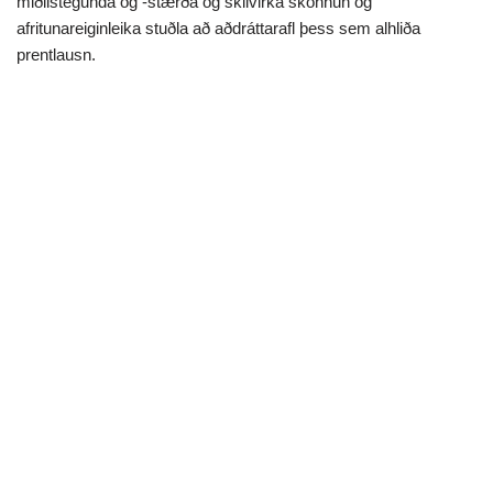
miðilstegunda og -stærða og skilvirka skönnun og
afritunareiginleika stuðla að aðdráttarafl þess sem alhliða
prentlausn.