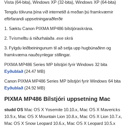
Vista (64-bita), Windows XP (32-bita), Windows XP (64-bita)
Tengdu tölvuna þína við internetið á meðan þú framkvæmir
eftirfarandi uppsetningaraðferðir
1. Sæktu Canon PIXMA MP486 bílstjóraskrána.
2. Tvísmelltu á niðurhalaða .exe skrá
3. Fylgdu leiðbeiningunum til að setja upp hugbúnaðinn og
framkvæma nauðsynlegar stillingar.
PIXMA MP486 Series MP bílstjóri fyrir Windows 32 bita
Eyðublað
(24.47 MB)
Canon PIXMA MP486 Series MP bílstjóri fyrir Windows 64 bita
Eyðublað
(24.92 MB)
PIXMA MP486 Bílstjóri uppsetning Mac
studd OS
Mac OS X Yosemite 10.10.x, Mac OS X Mavericks
10.9.x, Mac OS X Mountain Lion 10.8.x, Mac OS X Lion 10.7.x,
Mac OS X Snow Leopard 10.6.x, Mac OS X Leopard 10.5.x