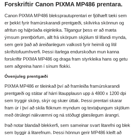
Forskriftir Canon PIXMA MP486 prentara.
Canon PIXMA MP486 bleksprautuprentari er fjölhæft tæki sem
er þekkt fyrir framúrskarandi prentgæði, skilvirka skönnun og
afritun og háþróaða eiginleika. Tilgangur þess er að mæta
ýmsum prentþörfum, allt frá skörpum skjölum til lifandi mynda,
sem gerir það að áreiðanlegum valkosti fyrir heimili og lítil
skrifstofuumhverfi. Þessi ítarlega endurskoðun mun kanna
forskriftir PIXMA MP486 og draga fram styrkleika hans og getu
sem aðgreina hann í sínum flokki.
Óvenjuleg prentgæði
PIXMA MP486 er tileinkað því að framleiða framúrskarandi
prentgæði og státar af hárri litaupplausn upp á 4800 x 1200 dpi
sem tryggir skörp, skýr og skær úttak. Þessi prentari skarar
fram úr í því að skila flóknum myndum og textaþungum skjölum
með ótrúlegri nákvæmni og ná stöðugt glæsilegum árangri.
Það notar blandað blekkerfi, sem sameinar svart litarefni og blek
sem byggir á litarefnum. Þessi hönnun gerir MP486 kleift að