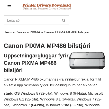
Sleppa
yfir
í
innihald
Heim
»
Canon
»
PIXMA
»
Canon PIXMA MP486 bílstjóri
Canon PIXMA MP486 bílstjóri
Uppsetningargluggar fyrir
Canon PIXMA MP486
bílstjóri
Canon PIXMA MP486 ökumannsskrá inniheldur rekla, forrit til
að setja upp ökumann fylgdu leiðbeiningunum hér að neðan.
studd OS
Windows 8 (32-bita), Windows 8 (64-bita), Microsoft
Windows 8.1 (32-bita), Windows 8.1 (64-bita), Windows 7 (32-
bita), Windows 7 (64-bita), Windows vista (32-bita), Windows