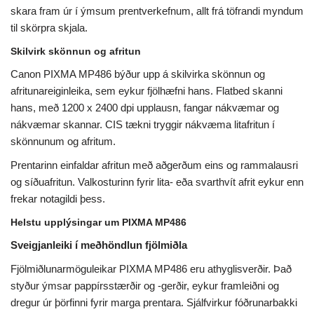
skara fram úr í ýmsum prentverkefnum, allt frá töfrandi myndum
til skörpra skjala.
Skilvirk skönnun og afritun
Canon PIXMA MP486 býður upp á skilvirka skönnun og
afritunareiginleika, sem eykur fjölhæfni hans. Flatbed skanni
hans, með 1200 x 2400 dpi upplausn, fangar nákvæmar og
nákvæmar skannar. CIS tækni tryggir nákvæma litafritun í
skönnunum og afritum.
Prentarinn einfaldar afritun með aðgerðum eins og rammalausri
og síðuafritun. Valkosturinn fyrir lita- eða svarthvít afrit eykur enn
frekar notagildi þess.
Helstu upplýsingar um PIXMA MP486
Sveigjanleiki í meðhöndlun fjölmiðla
Fjölmiðlunarmöguleikar PIXMA MP486 eru athyglisverðir. Það
styður ýmsar pappírsstærðir og -gerðir, eykur framleiðni og
dregur úr þörfinni fyrir marga prentara. Sjálfvirkur fóðrunarbakki