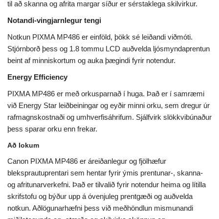
til að skanna og afrita margar síður er sérstaklega skilvirkur.
Notandi-vingjarnlegur tengi
Notkun PIXMA MP486 er einföld, þökk sé leiðandi viðmóti.
Stjórnborð þess og 1.8 tommu LCD auðvelda ljósmyndaprentun
beint af minniskortum og auka þægindi fyrir notendur.
Energy Efficiency
PIXMA MP486 er með orkusparnað í huga. Það er í samræmi
við Energy Star leiðbeiningar og eyðir minni orku, sem dregur úr
rafmagnskostnaði og umhverfisáhrifum. Sjálfvirk slökkvibúnaður
þess sparar orku enn frekar.
Að lokum
Canon PIXMA MP486 er áreiðanlegur og fjölhæfur
bleksprautuprentari sem hentar fyrir ýmis prentunar-, skanna-
og afritunarverkefni. Það er tilvalið fyrir notendur heima og lítilla
skrifstofu og býður upp á óvenjuleg prentgæði og auðvelda
notkun. Aðlögunarhæfni þess við meðhöndlun mismunandi