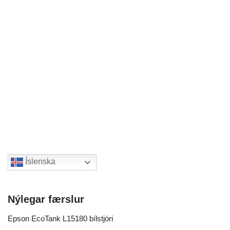
Íslenska
Nýlegar færslur
Epson EcoTank L15180 bílstjóri