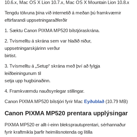
10.6.x, Mac OS X Lion 10.7.x, Mac OS X Mountain Lion 10.8.x
Tengdu tölvuna þína við internetið á meðan þú framkvæmir
eftirfarandi uppsetningaraðferðir
1. Sæktu Canon PIXMA MP520 bílstjóraskrána.
2. Tvísmelltu á skrána sem var hlaðið niður,
uppsetningarskjárinn verður
birtist.
3. Tvísmelltu á „Setup“ skrána með því að fylgja
leiðbeiningunum til
setja upp hugbúnaðinn.
4. Framkvæmdu nauðsynlegar stillingar.
Canon PIXMA MP520 bílstjóri fyrir Mac
Eyðublað
(10.79 MB)
Canon PIXMA MP520 prentara upplýsingar
PIXMA MP520 er allt-í-einn bleksprautuprentari, sérhannaður
fyrir kraftmikla þarfir heimilisnotenda og lítilla