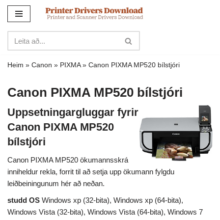
Sleppa
yfir
í
innihald
Heim
»
Canon
»
PIXMA
»
Canon PIXMA MP520 bílstjóri
Canon PIXMA MP520 bílstjóri
Uppsetningargluggar fyrir
Canon PIXMA MP520
bílstjóri
Canon PIXMA MP520 ökumannsskrá
inniheldur rekla, forrit til að setja upp ökumann fylgdu
leiðbeiningunum hér að neðan.
studd OS
Windows xp (32-bita), Windows xp (64-bita),
Windows Vista (32-bita), Windows Vista (64-bita), Windows 7