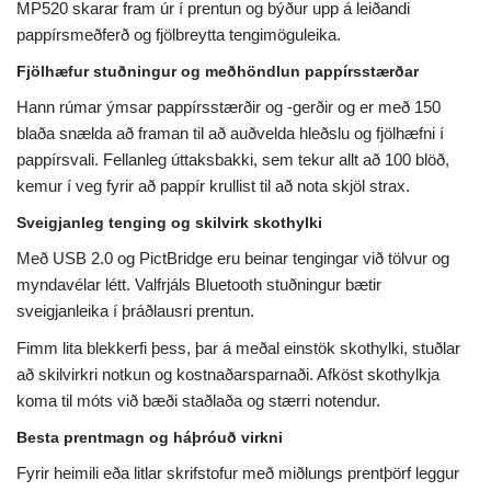
MP520 skarar fram úr í prentun og býður upp á leiðandi
pappírsmeðferð og fjölbreytta tengimöguleika.
Fjölhæfur stuðningur og meðhöndlun pappírsstærðar
Hann rúmar ýmsar pappírsstærðir og -gerðir og er með 150
blaða snælda að framan til að auðvelda hleðslu og fjölhæfni í
pappírsvali. Fellanleg úttaksbakki, sem tekur allt að 100 blöð,
kemur í veg fyrir að pappír krullist til að nota skjöl strax.
Sveigjanleg tenging og skilvirk skothylki
Með USB 2.0 og PictBridge eru beinar tengingar við tölvur og
myndavélar létt. Valfrjáls Bluetooth stuðningur bætir
sveigjanleika í þráðlausri prentun.
Fimm lita blekkerfi þess, þar á meðal einstök skothylki, stuðlar
að skilvirkri notkun og kostnaðarsparnaði. Afköst skothylkja
koma til móts við bæði staðlaða og stærri notendur.
Besta prentmagn og háþróuð virkni
Fyrir heimili eða litlar skrifstofur með miðlungs prentþörf leggur