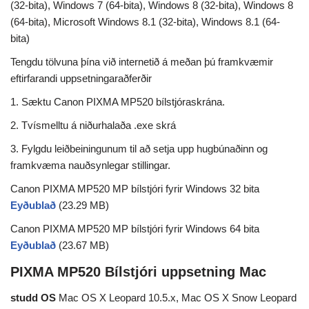
(32-bita), Windows 7 (64-bita), Windows 8 (32-bita), Windows 8
(64-bita), Microsoft Windows 8.1 (32-bita), Windows 8.1 (64-
bita)
Tengdu tölvuna þína við internetið á meðan þú framkvæmir
eftirfarandi uppsetningaraðferðir
1. Sæktu Canon PIXMA MP520 bílstjóraskrána.
2. Tvísmelltu á niðurhalaða .exe skrá
3. Fylgdu leiðbeiningunum til að setja upp hugbúnaðinn og
framkvæma nauðsynlegar stillingar.
Canon PIXMA MP520 MP bílstjóri fyrir Windows 32 bita
Eyðublað
(23.29 MB)
Canon PIXMA MP520 MP bílstjóri fyrir Windows 64 bita
Eyðublað
(23.67 MB)
PIXMA MP520 Bílstjóri uppsetning Mac
studd OS
Mac OS X Leopard 10.5.x, Mac OS X Snow Leopard