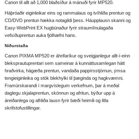
Canon til allt að 1,000 blaðsíður á mánuði fyrir MP520.
Háþróaðir eiginleikar eins og rammalaus og tvíhliða prentun og
CD/DVD prentun hækka notagildi þess. Háupplausn skanni og
Easy-WebPrint EX hugbúnaður fyrir straumlínulagaða
vefsíðuprentun auka fjölhæfni hans.
Niðurstaða
Canon PIXMA MP520 er áhrifaríkur og sveigjanlegur allt-í-einn
bleksprautuprentari sem sameinar á kunnáttusamlegan hátt
hraðvirka, hágæða prentun, vandaða pappírsstjórnun, ýmsa
tengieiginleika og stök blekhylki til þæginda og hagkvæmni.
Framúrskarandi í margvíslegum verkefnum, þar á meðal
daglegu skjalaprentun, skönnun og afritun, býður upp á
áreiðanlega og alhliða lausn fyrir bæði heimili og litla
skrifstofustillingar.