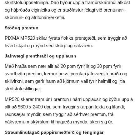
skrifstofuuppsetninga. Það býður upp á framúrskarandi afköst
og háþróaða eiginleika og er staðfastur félagi við prentunar-,
skönnun- og afritunarverkefni.
Stöðug prentun
PIXMA MP520 skilar fyrsta flokks prentgæði, sem tryggir að
hvert skjal og mynd séu skörp og nákvæm.
Jafnvægi prenthraði og upplausn
Með hraða sem nær allt að 20 ppm fyrir lit og 30 ppm fyrir
svarthvíta prentun, kemur þessi prentari jafnvægi á hraða og
skilvirkni, sem gerir hann að kjörnum vali fyrir heimili og litla
skrifstofustillingar.
MP520 skarar fram úr í prentun í hárri upplausn og býður upp á
allt að 9600 x 2400 dpi, sem tryggir skarpan texta og lifandi,
raunsæjar myndir, sem tryggir að sérhver prentun, frá
nákvæmum skýrslum til hágæða mynda, skeri sig úr.
Straumlínulagað pappírsmeðferð og tengingar