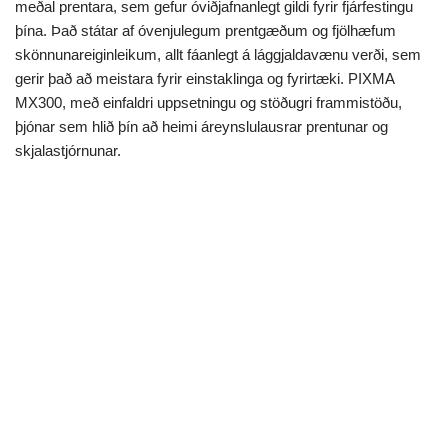
meðal prentara, sem gefur óviðjafnanlegt gildi fyrir fjárfestingu
þína. Það státar af óvenjulegum prentgæðum og fjölhæfum
skönnunareiginleikum, allt fáanlegt á lággjaldavænu verði, sem
gerir það að meistara fyrir einstaklinga og fyrirtæki. PIXMA
MX300, með einfaldri uppsetningu og stöðugri frammistöðu,
þjónar sem hlið þín að heimi áreynslulausrar prentunar og
skjalastjórnunar.