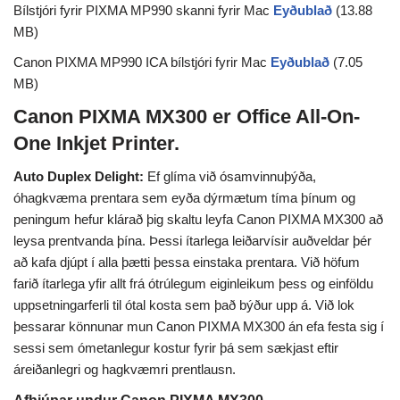
Bílstjóri fyrir PIXMA MP990 skanni fyrir Mac
Eyðublað
(13.88
MB)
Canon PIXMA MP990 ICA bílstjóri fyrir Mac
Eyðublað
(7.05
MB)
Canon PIXMA MX300 er Office All-On-
One Inkjet Printer.
Auto Duplex Delight:
Ef glíma við ósamvinnuþýða,
óhagkvæma prentara sem eyða dýrmætum tíma þínum og
peningum hefur klárað þig skaltu leyfa Canon PIXMA MX300 að
leysa prentvanda þína. Þessi ítarlega leiðarvísir auðveldar þér
að kafa djúpt í alla þætti þessa einstaka prentara. Við höfum
farið ítarlega yfir allt frá ótrúlegum eiginleikum þess og einföldu
uppsetningarferli til ótal kosta sem það býður upp á. Við lok
þessarar könnunar mun Canon PIXMA MX300 án efa festa sig í
sessi sem ómetanlegur kostur fyrir þá sem sækjast eftir
áreiðanlegri og hagkvæmri prentlausn.