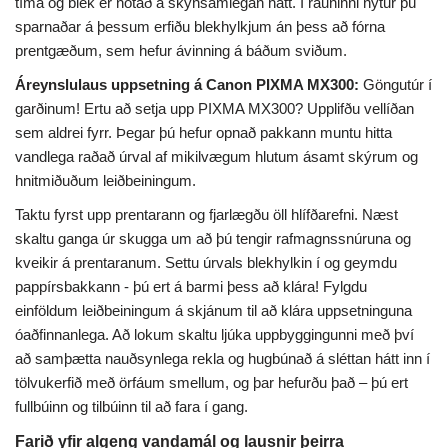
tíma og blek er notað á skynsamlegan hátt. Í rauninni nýtur þú
sparnaðar á þessum erfiðu blekhylkjum án þess að fórna
prentgæðum, sem hefur ávinning á báðum sviðum.
Áreynslulaus uppsetning á Canon PIXMA MX300:
Göngutúr í
garðinum! Ertu að setja upp PIXMA MX300? Upplifðu vellíðan
sem aldrei fyrr. Þegar þú hefur opnað pakkann muntu hitta
vandlega raðað úrval af mikilvægum hlutum ásamt skýrum og
hnitmiðuðum leiðbeiningum.
Taktu fyrst upp prentarann ​​og fjarlægðu öll hlífðarefni. Næst
skaltu ganga úr skugga um að þú tengir rafmagnssnúruna og
kveikir á prentaranum. Settu úrvals blekhylkin í og ​​geymdu
pappírsbakkann - þú ert á barmi þess að klára! Fylgdu
einföldum leiðbeiningum á skjánum til að klára uppsetninguna
óaðfinnanlega. Að lokum skaltu ljúka uppbyggingunni með því
að samþætta nauðsynlega rekla og hugbúnað á sléttan hátt inn í
tölvukerfið með örfáum smellum, og þar hefurðu það – þú ert
fullbúinn og tilbúinn til að fara í gang.
Farið yfir algeng vandamál og lausnir þeirra