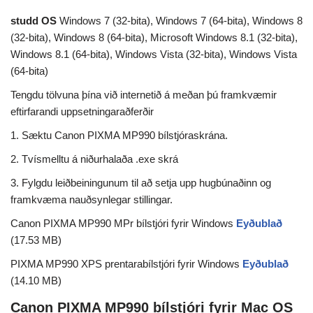
studd OS
Windows 7 (32-bita), Windows 7 (64-bita), Windows 8
(32-bita), Windows 8 (64-bita), Microsoft Windows 8.1 (32-bita),
Windows 8.1 (64-bita), Windows Vista (32-bita), Windows Vista
(64-bita)
Tengdu tölvuna þína við internetið á meðan þú framkvæmir
eftirfarandi uppsetningaraðferðir
1. Sæktu Canon PIXMA MP990 bílstjóraskrána.
2. Tvísmelltu á niðurhalaða .exe skrá
3. Fylgdu leiðbeiningunum til að setja upp hugbúnaðinn og
framkvæma nauðsynlegar stillingar.
Canon PIXMA MP990 MPr bílstjóri fyrir Windows
Eyðublað
(17.53 MB)
PIXMA MP990 XPS prentarabílstjóri fyrir Windows
Eyðublað
(14.10 MB)
Canon PIXMA MP990 bílstjóri fyrir Mac OS