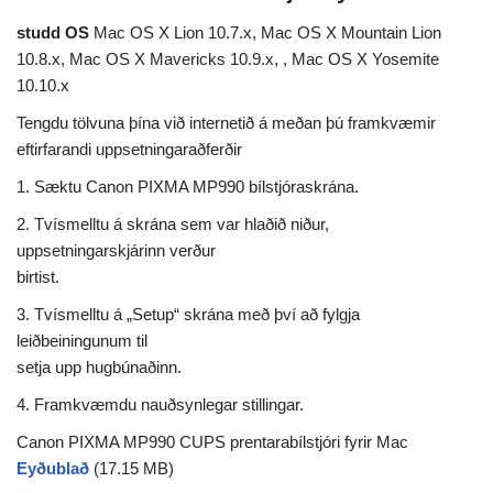
studd OS
Mac OS X Lion 10.7.x, Mac OS X Mountain Lion
10.8.x, Mac OS X Mavericks 10.9.x, , Mac OS X Yosemite
10.10.x
Tengdu tölvuna þína við internetið á meðan þú framkvæmir
eftirfarandi uppsetningaraðferðir
1. Sæktu Canon PIXMA MP990 bílstjóraskrána.
2. Tvísmelltu á skrána sem var hlaðið niður,
uppsetningarskjárinn verður
birtist.
3. Tvísmelltu á „Setup“ skrána með því að fylgja
leiðbeiningunum til
setja upp hugbúnaðinn.
4. Framkvæmdu nauðsynlegar stillingar.
Canon PIXMA MP990 CUPS prentarabílstjóri fyrir Mac
Eyðublað
(17.15 MB)