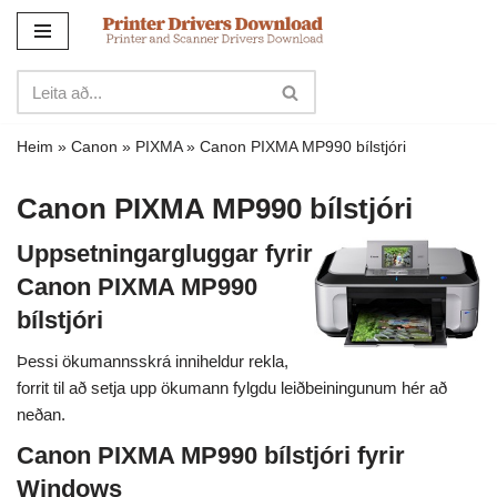
Sleppa
yfir
í
innihald
Heim
»
Canon
»
PIXMA
»
Canon PIXMA MP990 bílstjóri
Canon PIXMA MP990 bílstjóri
Uppsetningargluggar fyrir
Canon PIXMA MP990
bílstjóri
Þessi ökumannsskrá inniheldur rekla,
forrit til að setja upp ökumann fylgdu leiðbeiningunum hér að
neðan.
Canon PIXMA MP990 bílstjóri fyrir
Windows