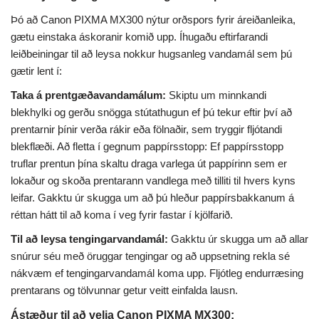
Þó að Canon PIXMA MX300 nýtur orðspors fyrir áreiðanleika,
gætu einstaka áskoranir komið upp. Íhugaðu eftirfarandi
leiðbeiningar til að leysa nokkur hugsanleg vandamál sem þú
gætir lent í:
Taka á prentgæðavandamálum:
Skiptu um minnkandi
blekhylki og gerðu snögga stútathugun ef þú tekur eftir því að
prentarnir þínir verða rákir eða fölnaðir, sem tryggir fljótandi
blekflæði. Að fletta í gegnum pappírsstopp: Ef pappírsstopp
truflar prentun þína skaltu draga varlega út pappírinn sem er
lokaður og skoða prentarann ​​vandlega með tilliti til hvers kyns
leifar. Gakktu úr skugga um að þú hleður pappírsbakkanum á
réttan hátt til að koma í veg fyrir fastar í kjölfarið.
Til að leysa tengingarvandamál:
Gakktu úr skugga um að allar
snúrur séu með öruggar tengingar og að uppsetning rekla sé
nákvæm ef tengingarvandamál koma upp. Fljótleg endurræsing
prentarans og tölvunnar getur veitt einfalda lausn.
Ástæður til að velja Canon PIXMA MX300: