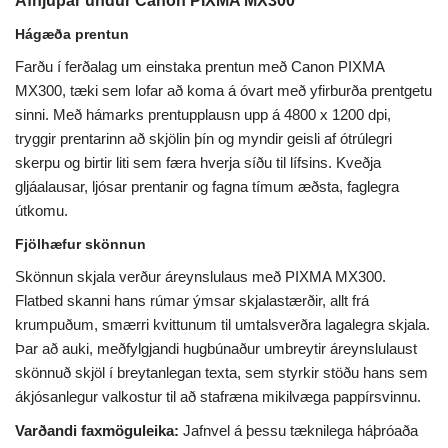
Afhjúpar undur Canon PIXMA MX300
Hágæða prentun
Farðu í ferðalag um einstaka prentun með Canon PIXMA
MX300, tæki sem lofar að koma á óvart með yfirburða prentgetu
sinni. Með hámarks prentupplausn upp á 4800 x 1200 dpi,
tryggir prentarinn að skjölin þín og myndir geisli af ótrúlegri
skerpu og birtir liti sem færa hverja síðu til lífsins. Kveðja
gljáalausar, ljósar prentanir og fagna tímum æðsta, faglegra
útkomu.
Fjölhæfur skönnun
Skönnun skjala verður áreynslulaus með PIXMA MX300.
Flatbed skanni hans rúmar ýmsar skjalastærðir, allt frá
krumpuðum, smærri kvittunum til umtalsverðra lagalegra skjala.
Þar að auki, meðfylgjandi hugbúnaður umbreytir áreynslulaust
skönnuð skjöl í breytanlegan texta, sem styrkir stöðu hans sem
ákjósanlegur valkostur til að stafræna mikilvæga pappírsvinnu.
Varðandi faxmöguleika:
Jafnvel á þessu tæknilega háþróaða