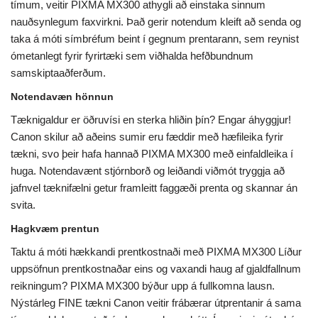
tímum, veitir PIXMA MX300 athygli að einstaka sinnum
nauðsynlegum faxvirkni. Það gerir notendum kleift að senda og
taka á móti símbréfum beint í gegnum prentarann, sem reynist
ómetanlegt fyrir fyrirtæki sem viðhalda hefðbundnum
samskiptaaðferðum.
Notendavæn hönnun
Tæknigaldur er öðruvísi en sterka hliðin þín? Engar áhyggjur!
Canon skilur að aðeins sumir eru fæddir með hæfileika fyrir
tækni, svo þeir hafa hannað PIXMA MX300 með einfaldleika í
huga. Notendavænt stjórnborð og leiðandi viðmót tryggja að
jafnvel tæknifælni getur framleitt faggæði prenta og skannar án
svita.
Hagkvæm prentun
Taktu á móti hækkandi prentkostnaði með PIXMA MX300 Líður
uppsöfnun prentkostnaðar eins og vaxandi haug af gjaldfallnum
reikningum? PIXMA MX300 býður upp á fullkomna lausn.
Nýstárleg FINE tækni Canon veitir frábærar útprentanir á sama