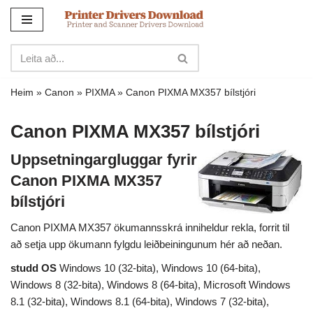
Sleppa
yfir
í
innihald
Heim
»
Canon
»
PIXMA
»
Canon PIXMA MX357 bílstjóri
Canon PIXMA MX357 bílstjóri
Uppsetningargluggar fyrir
Canon PIXMA MX357
bílstjóri
Canon PIXMA MX357 ökumannsskrá inniheldur rekla, forrit til
að setja upp ökumann fylgdu leiðbeiningunum hér að neðan.
studd OS
Windows 10 (32-bita), Windows 10 (64-bita),
Windows 8 (32-bita), Windows 8 (64-bita), Microsoft Windows
8.1 (32-bita), Windows 8.1 (64-bita), Windows 7 (32-bita),