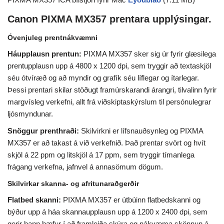
Canon PIXMA MX357 prentara upplýsingar.
Óvenjuleg prentnákvæmni
Háupplausn prentun:
PIXMA MX357 sker sig úr fyrir glæsilega
prentupplausn upp á 4800 x 1200 dpi, sem tryggir að textaskjöl
séu ótvíræð og að myndir og grafík séu líflegar og ítarlegar.
Þessi prentari skilar stöðugt framúrskarandi árangri, tilvalinn fyrir
margvísleg verkefni, allt frá viðskiptaskýrslum til persónulegrar
ljósmyndunar.
Snöggur prenthraði:
Skilvirkni er lífsnauðsynleg og PIXMA
MX357 er að takast á við verkefnið. Það prentar svört og hvít
skjöl á 22 ppm og litskjöl á 17 ppm, sem tryggir tímanlega
frágang verkefna, jafnvel á annasömum dögum.
Skilvirkar skanna- og afritunaraðgerðir
Flatbed skanni:
PIXMA MX357 er útbúinn flatbedskanni og
býður upp á háa skannaupplausn upp á 1200 x 2400 dpi, sem
gerir hann hæfur í að framleiða skýra og nákvæma skönnun á