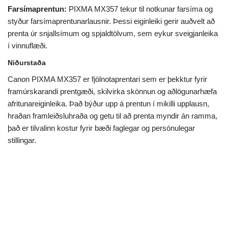
Farsímaprentun:
PIXMA MX357 tekur til notkunar farsíma og
styður farsímaprentunarlausnir. Þessi eiginleiki gerir auðvelt að
prenta úr snjallsímum og spjaldtölvum, sem eykur sveigjanleika
í vinnuflæði.
Niðurstaða
Canon PIXMA MX357 er fjölnotaprentari sem er þekktur fyrir
framúrskarandi prentgæði, skilvirka skönnun og aðlögunarhæfa
afritunareiginleika. Það býður upp á prentun í mikilli upplausn,
hraðan framleiðsluhraða og getu til að prenta myndir án ramma,
það er tilvalinn kostur fyrir bæði faglegar og persónulegar
stillingar.