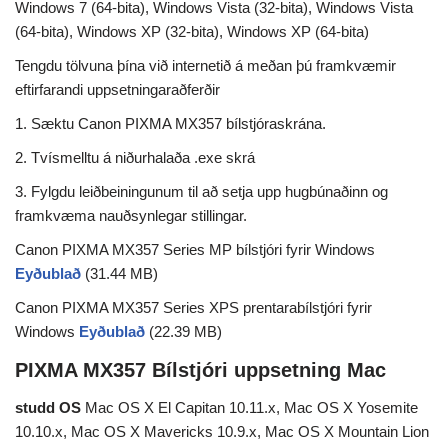
Windows 7 (64-bita), Windows Vista (32-bita), Windows Vista
(64-bita), Windows XP (32-bita), Windows XP (64-bita)
Tengdu tölvuna þína við internetið á meðan þú framkvæmir
eftirfarandi uppsetningaraðferðir
1. Sæktu Canon PIXMA MX357 bílstjóraskrána.
2. Tvísmelltu á niðurhalaða .exe skrá
3. Fylgdu leiðbeiningunum til að setja upp hugbúnaðinn og
framkvæma nauðsynlegar stillingar.
Canon PIXMA MX357 Series MP bílstjóri fyrir Windows
Eyðublað
(31.44 MB)
Canon PIXMA MX357 Series XPS prentarabílstjóri fyrir
Windows
Eyðublað
(22.39 MB)
PIXMA MX357 Bílstjóri uppsetning Mac
studd OS
Mac OS X El Capitan 10.11.x, Mac OS X Yosemite
10.10.x, Mac OS X Mavericks 10.9.x, Mac OS X Mountain Lion