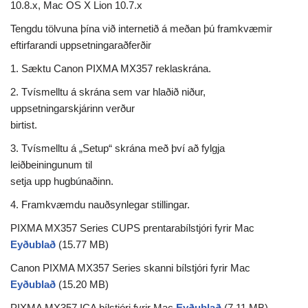
10.8.x, Mac OS X Lion 10.7.x
Tengdu tölvuna þína við internetið á meðan þú framkvæmir
eftirfarandi uppsetningaraðferðir
1. Sæktu Canon PIXMA MX357 reklaskrána.
2. Tvísmelltu á skrána sem var hlaðið niður,
uppsetningarskjárinn verður
birtist.
3. Tvísmelltu á „Setup“ skrána með því að fylgja
leiðbeiningunum til
setja upp hugbúnaðinn.
4. Framkvæmdu nauðsynlegar stillingar.
PIXMA MX357 Series CUPS prentarabílstjóri fyrir Mac
Eyðublað
(15.77 MB)
Canon PIXMA MX357 Series skanni bílstjóri fyrir Mac
Eyðublað
(15.20 MB)
PIXMA MX357 ICA bílstjóri fyrir Mac
Eyðublað
(7.11 MB)