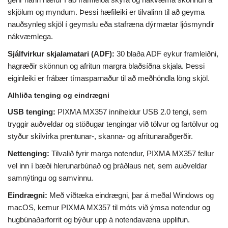
skjölum og myndum. Þessi hæfileiki er tilvalinn til að geyma
nauðsynleg skjöl í geymslu eða stafræna dýrmætar ljósmyndir
nákvæmlega.
Sjálfvirkur skjalamatari (ADF):
30 blaða ADF eykur framleiðni,
hagræðir skönnun og afritun margra blaðsíðna skjala. Þessi
eiginleiki er frábær tímasparnaður til að meðhöndla löng skjöl.
Alhliða tenging og eindrægni
USB tenging:
PIXMA MX357 inniheldur USB 2.0 tengi, sem
tryggir auðveldar og stöðugar tengingar við tölvur og fartölvur og
styður skilvirka prentunar-, skanna- og afritunaraðgerðir.
Nettenging:
Tilvalið fyrir marga notendur, PIXMA MX357 fellur
vel inn í bæði hlerunarbúnað og þráðlaus net, sem auðveldar
samnýtingu og samvinnu.
Eindrægni:
Með víðtæka eindrægni, þar á meðal Windows og
macOS, kemur PIXMA MX357 til móts við ýmsa notendur og
hugbúnaðarforrit og býður upp á notendavæna upplifun.