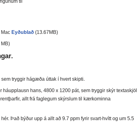
ingunum til
r Mac
Eyðublað
(13.67MB)
4 MB)
gar.
em tryggir hágæða úttak í hvert skipti.
r háupplausn hans, 4800 x 1200 pát, sem tryggir skýr textaskjöl
rentþarfir, allt frá faglegum skýrslum til kærkominna
hér. Það býður upp á allt að 9.7 ppm fyrir svart-hvítt og um 5.5