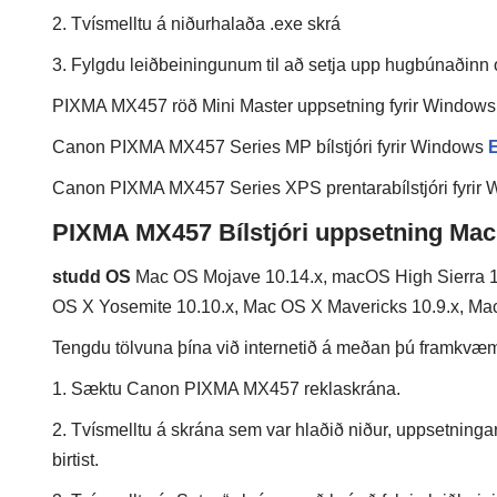
2. Tvísmelltu á niðurhalaða .exe skrá
3. Fylgdu leiðbeiningunum til að setja upp hugbúnaðinn
PIXMA MX457 röð Mini Master uppsetning fyrir Window
Canon PIXMA MX457 Series MP bílstjóri fyrir Windows
Canon PIXMA MX457 Series XPS prentarabílstjóri fyrir
PIXMA MX457 Bílstjóri uppsetning Mac
studd OS
Mac OS Mojave 10.14.x, macOS High Sierra 10
OS X Yosemite 10.10.x, Mac OS X Mavericks 10.9.x, Mac
Tengdu tölvuna þína við internetið á meðan þú framkvæmir
1. Sæktu Canon PIXMA MX457 reklaskrána.
2. Tvísmelltu á skrána sem var hlaðið niður, uppsetninga
birtist.