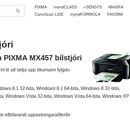
PIXMA
myndCLASS
i-SENSYS
MAXIFA
CanoScan LiDE
myndFORMÚLA
FAXSÍMI
óri
 PIXMA MX457 bílstjóri
t til að setja upp ökumann fylgdu
ows 8.1 32-bita, Windows 8.1 64-bita, Windows 8 32-bita,
ta, Windows Vista 32-bita, Windows Vista 64-bita, Windows XP
 eftirfarandi uppsetningaraðferðir