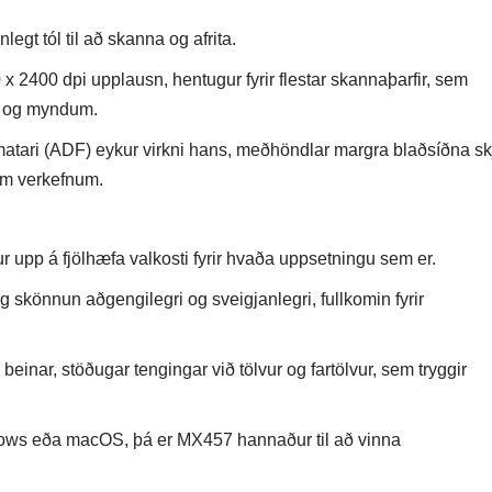
egt tól til að skanna og afrita.
x 2400 dpi upplausn, hentugur fyrir flestar skannaþarfir, sem
um og myndum.
lamatari (ADF) eykur virkni hans, meðhöndlar margra blaðsíðna sk
rum verkefnum.
upp á fjölhæfa valkosti fyrir hvaða uppsetningu sem er.
 skönnun aðgengilegri og sveigjanlegri, fullkomin fyrir
beinar, stöðugar tengingar við tölvur og fartölvur, sem tryggir
dows eða macOS, þá er MX457 hannaður til að vinna