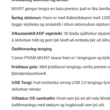
MX457 gengur lengra en bara prentun; það er líka áreiðanl
Ítarleg skönnun
: Hann er með flatbreiðskanni með 1200 
tryggir skýrleika og smáatriði í öllum skönnuðum skjöl
Afkastamikill ADF eiginleiki
: 30 blaða sjálfvirkur skja
á skilvirkan hátt og gerir þér kleift að einbeita þér að öð
Óaðfinnanleg tenging
Canon PIXMA MX457 skarar fram úr í tengingum og býður 
Þráðlaus getu
: Með þráðlausri tengingu verða prentun og
fjölnotendaumhverfi.
USB Tengi
: Það inniheldur einnig USB 2.0 tengingu fyrir 
skilvirkan rekstur.
Víðtækur OS samhæfni
: Hvort sem þú ert að nota Win
óaðfinnanlega með tækjum og hugbúnaði sem þú vilt.