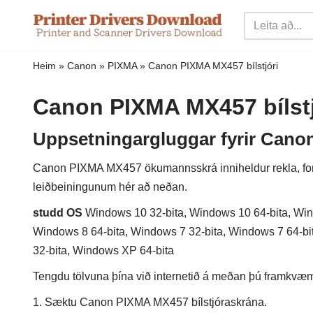
Sleppa
yfir
Heim
»
Canon
»
PIXMA
»
Canon PIXMA MX457 bílstjóri
í
innihald
Canon PIXMA MX457 bílstj
Uppsetningargluggar fyrir Canon
Canon PIXMA MX457 ökumannsskrá inniheldur rekla, forri
leiðbeiningunum hér að neðan.
studd OS
Windows 10 32-bita, Windows 10 64-bita, Wind
Windows 8 64-bita, Windows 7 32-bita, Windows 7 64-bi
32-bita, Windows XP 64-bita
Tengdu tölvuna þína við internetið á meðan þú framkvæmir
1. Sæktu Canon PIXMA MX457 bílstjóraskrána.