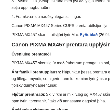
3. Tvísmelltu á „Setup“ skrána með því að fylgja leiðbein
setja upp hugbúnaðinn.
4. Framkvæmdu nauðsynlegar stillingar.
Canon PIXMA MX457 Series CUPS prentarabílstjóri fyri
PIXMA MX457 skanni bílstjóri fyrir Mac
Eyðublað
(26.9
Canon PIXMA MX457 prentara upplýsin
Óvenjuleg prentgæði
PIXMA MX457 sker sig úr með frábærum prentgetu sinni, s
Áhrifamikil prentupplausn
: Hápunktur þessa prentara e
og líflegar myndir, sem gerir hann fullkominn fyrir ýmsar p
fjölskyldumyndaprentunar.
Fljótur prenthraði
: Skilvirkni er mikilvæg og MX457 skín 
ppm fyrir litprentanir, í takt við annasama dagskrá þína.
Áreiðanleg skönnun og afritun