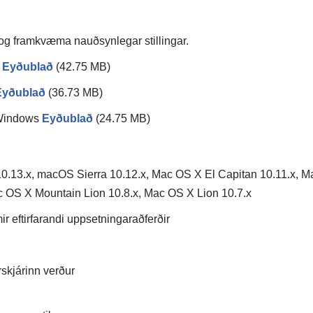
 og framkvæma nauðsynlegar stillingar.
s
Eyðublað
(42.75 MB)
Eyðublað
(36.73 MB)
 Windows
Eyðublað
(24.75 MB)
.13.x, macOS Sierra 10.12.x, Mac OS X El Capitan 10.11.x, M
 OS X Mountain Lion 10.8.x, Mac OS X Lion 10.7.x
 eftirfarandi uppsetningaraðferðir
rskjárinn verður