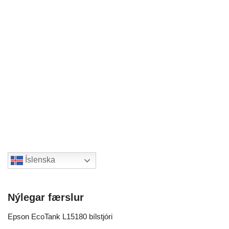
Íslenska
Nýlegar færslur
Epson EcoTank L15180 bílstjóri