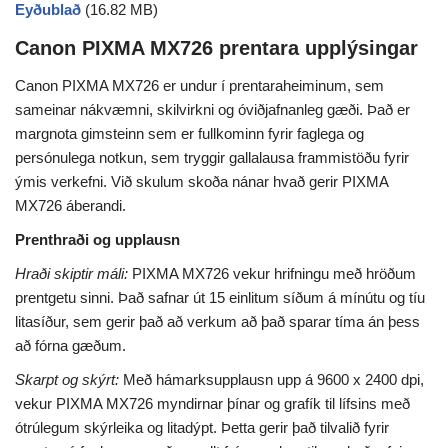
Eyðublað
(16.82 MB)
Canon PIXMA MX726 prentara upplýsingar
Canon PIXMA MX726 er undur í prentaraheiminum, sem
sameinar nákvæmni, skilvirkni og óviðjafnanleg gæði. Það er
margnota gimsteinn sem er fullkominn fyrir faglega og
persónulega notkun, sem tryggir gallalausa frammistöðu fyrir
ýmis verkefni. Við skulum skoða nánar hvað gerir PIXMA
MX726 áberandi.
Prenthraði og upplausn
Hraði skiptir máli:
PIXMA MX726 vekur hrifningu með hröðum
prentgetu sinni. Það safnar út 15 einlitum síðum á mínútu og tíu
litasíður, sem gerir það að verkum að það sparar tíma án þess
að fórna gæðum.
Skarpt og skýrt:
Með hámarksupplausn upp á 9600 x 2400 dpi,
vekur PIXMA MX726 myndirnar þínar og grafík til lífsins með
ótrúlegum skýrleika og litadýpt. Þetta gerir það tilvalið fyrir