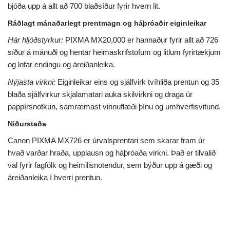
bjóða upp á allt að 700 blaðsíður fyrir hvern lit.
Ráðlagt mánaðarlegt prentmagn og háþróaðir eiginleikar
Hár hljóðstyrkur:
PIXMA MX20,000 er hannaður fyrir allt að 726
síður á mánuði og hentar heimaskrifstofum og litlum fyrirtækjum
og lofar endingu og áreiðanleika.
Nýjasta virkni:
Eiginleikar eins og sjálfvirk tvíhliða prentun og 35
blaða sjálfvirkur skjalamatari auka skilvirkni og draga úr
pappírsnotkun, samræmast vinnuflæði þínu og umhverfisvitund.
Niðurstaða
Canon PIXMA MX726 er úrvalsprentari sem skarar fram úr
hvað varðar hraða, upplausn og háþróaða virkni. Það er tilvalið
val fyrir fagfólk og heimilisnotendur, sem býður upp á gæði og
áreiðanleika í hverri prentun.