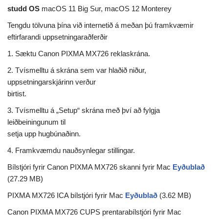
studd OS
macOS 11 Big Sur, macOS 12 Monterey
Tengdu tölvuna þína við internetið á meðan þú framkvæmir
eftirfarandi uppsetningaraðferðir
1. Sæktu Canon PIXMA MX726 reklaskrána.
2. Tvísmelltu á skrána sem var hlaðið niður,
uppsetningarskjárinn verður
birtist.
3. Tvísmelltu á „Setup“ skrána með því að fylgja
leiðbeiningunum til
setja upp hugbúnaðinn.
4. Framkvæmdu nauðsynlegar stillingar.
Bílstjóri fyrir Canon PIXMA MX726 skanni fyrir Mac
Eyðublað
(27.29 MB)
PIXMA MX726 ICA bílstjóri fyrir Mac
Eyðublað
(3.62 MB)
Canon PIXMA MX726 CUPS prentarabílstjóri fyrir Mac