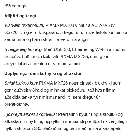
röð og reglu.
Aflþörf og tengi
Vistvæn orkunotkun:
PIXMA MX100 vinnur á AC 240-50V,
60/726Hz og er orkusparandi, dregur úr umhverfisfótspori þínu á
sama tíma og hann skilar frábærum árangri.
Sveigjanleg tenging:
Með USB 2.0, Ethernet og Wi-Fi valkostum
er auðvelt að tengja tæki við PIXMA MX726, sem gerir
áreynslulausa prentun úr ýmsum áttum.
Upplýsingar um skothylki og afrakstur
Snjall bleknotkun:
PIXMA MX726 notar einstök blekhylki sem
gerir auðvelt viðhald og minnkar bleksóun. Það hýsir fimm
aðskilda tanka fyrir mismunandi liti, sem dregur úr
prentkostnaði.
Fjölbreytt afköst skothylkis:
Prentarinn býður upp á stöðluð og
afkastamikil hylki og uppfyllir mismunandi prentþarfir - venjulegu
hylkin skila um 300 blaðsíðum og þau með mikla afkastagetu