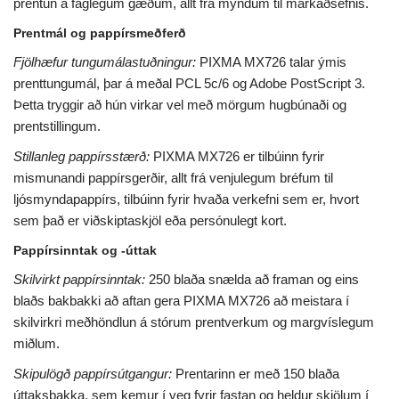
prentun á faglegum gæðum, allt frá myndum til markaðsefnis.
Prentmál og pappírsmeðferð
Fjölhæfur tungumálastuðningur:
PIXMA MX726 talar ýmis
prenttungumál, þar á meðal PCL 5c/6 og Adobe PostScript 3.
Þetta tryggir að hún virkar vel með mörgum hugbúnaði og
prentstillingum.
Stillanleg pappírsstærð:
PIXMA MX726 er tilbúinn fyrir
mismunandi pappírsgerðir, allt frá venjulegum bréfum til
ljósmyndapappírs, tilbúinn fyrir hvaða verkefni sem er, hvort
sem það er viðskiptaskjöl eða persónulegt kort.
Pappírsinntak og -úttak
Skilvirkt pappírsinntak:
250 blaða snælda að framan og eins
blaðs bakbakki að aftan gera PIXMA MX726 að meistara í
skilvirkri meðhöndlun á stórum prentverkum og margvíslegum
miðlum.
Skipulögð pappírsútgangur:
Prentarinn er með 150 blaða
úttaksbakka, sem kemur í veg fyrir fastan og heldur skjölum í