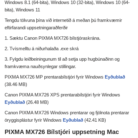
Windows 8.1 (64-bita), Windows 10 (32-bita), Windows 10 (64-
bita), Windows 11
Tengdu tölvuna þína við internetið á meðan þú framkvæmir
eftirfarandi uppsetningaraðferðir
1. Sæktu Canon PIXMA MX726 bílstjóraskrána.
2. Tvísmelltu á niðurhalaða .exe skrá
3. Fylgdu leiðbeiningunum til að setja upp hugbúnaðinn og
framkvæma nauðsynlegar stillingar.
PIXMA MX726 MP prentarabílstjóri fyrir Windows
Eyðublað
(38.46 MB)
Canon PIXMA MX726 XPS prentarabílstjóri fyrir Windows
Eyðublað
(26.48 MB)
Canon PIXMA MX726 Windows prentarar og fjölnota prentarar
öryggisplástur fyrir Windows
Eyðublað
(42.41 KB)
PIXMA MX726 Bílstjóri uppsetning Mac