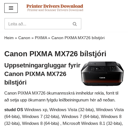
Sleppa
yfir
í
innihald
Heim
»
Canon
»
PIXMA
»
Canon PIXMA MX726 bílstjóri
Canon PIXMA MX726 bílstjóri
Uppsetningargluggar fyrir
Canon PIXMA MX726
bílstjóri
Canon PIXMA MX726 ökumannsskrá inniheldur rekla, forrit til
að setja upp ökumann fylgdu leiðbeiningunum hér að neðan.
studd OS
Windows xp, Windows Vista (32-bita), Windows Vista
(64-bita), Windows 7 (32-bita), Windows 7 (64-bita), Windows 8
(32-bita), Windows 8 (64-bita) , Microsoft Windows 8.1 (32-bita),