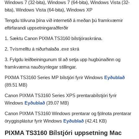
Windows 7 (32-bita), Windows 7 (64-bita), Windows Vista (32-
bita), Windows Vista (64-bita), Windows XP
Tengdu tölvuna þína við internetið á meðan þú framkvæmir
eftirfarandi uppsetningaraðferðir
1. Sæktu Canon PIXMA TS3160 bílstjóraskrána.
2. Tvísmelltu á niðurhalaða .exe skrá
3. Fylgdu leiðbeiningunum til að setja upp hugbúnaðinn og
framkvæma nauðsynlegar stillingar.
PIXMA TS3160 Series MP bílstjóri fyrir Windows
Eyðublað
(89.51 MB)
Canon PIXMA TS3160 Series XPS prentarabílstjóri fyrir
Windows
Eyðublað
(39.07 MB)
Canon PIXMA TS3160 Windows prentarar og fjölnota prentarar
öryggisplástur fyrir Windows
Eyðublað
(42.41 KB)
PIXMA TS3160 Bílstjóri uppsetning Mac