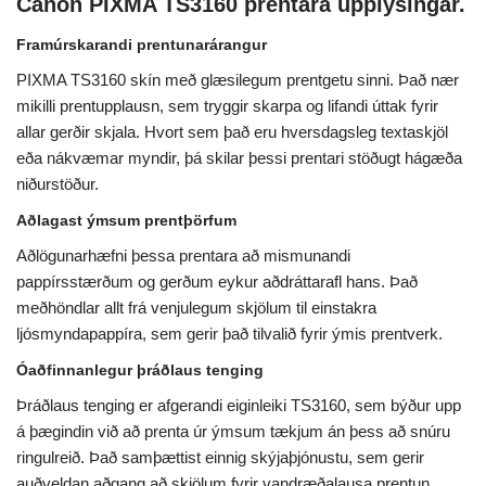
Canon PIXMA TS3160 prentara upplýsingar.
Framúrskarandi prentunarárangur
PIXMA TS3160 skín með glæsilegum prentgetu sinni. Það nær
mikilli prentupplausn, sem tryggir skarpa og lifandi úttak fyrir
allar gerðir skjala. Hvort sem það eru hversdagsleg textaskjöl
eða nákvæmar myndir, þá skilar þessi prentari stöðugt hágæða
niðurstöður.
Aðlagast ýmsum prentþörfum
Aðlögunarhæfni þessa prentara að mismunandi
pappírsstærðum og gerðum eykur aðdráttarafl hans. Það
meðhöndlar allt frá venjulegum skjölum til einstakra
ljósmyndapappíra, sem gerir það tilvalið fyrir ýmis prentverk.
Óaðfinnanlegur þráðlaus tenging
Þráðlaus tenging er afgerandi eiginleiki TS3160, sem býður upp
á þægindin við að prenta úr ýmsum tækjum án þess að snúru
ringulreið. Það samþættist einnig skýjaþjónustu, sem gerir
auðveldan aðgang að skjölum fyrir vandræðalausa prentun.