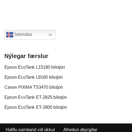
Íslenska
Nýlegar færslur
Epson EcoTank L15180 bílstjóri
Epson EcoTank L8160 bílstjóri
Canon PIXMA TS3470 bílstjóri
Epson EcoTank ET-2825 bílstjóri
Epson EcoTank ET-2800 bílstjóri
Hafðu samband við okkur
Afneitun ábyrgðar