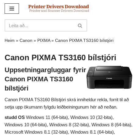
Sleppa
yfir
í
innihald
Heim
»
Canon
»
PIXMA
»
Canon PIXMA TS3160 bílstjóri
Canon PIXMA TS3160 bílstjóri
Uppsetningargluggar fyrir
Canon PIXMA TS3160
bílstjóri
Canon PIXMA TS3160 Bílstjóri skrá inniheldur rekla, forrit til að
setja upp ökumann fylgdu leiðbeiningunum hér að neðan.
studd OS
Windows 11 (64-bita), Windows 10 (32-bita),
Windows 10 (64-bita), Windows 8 (32-bita), Windows 8 (64-bita),
Microsoft Windows 8.1 (32-bita), Windows 8.1 (64-bita),