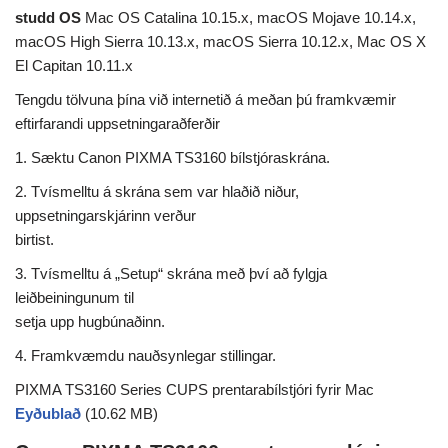
studd OS
Mac OS Catalina 10.15.x, macOS Mojave 10.14.x,
macOS High Sierra 10.13.x, macOS Sierra 10.12.x, Mac OS X
El Capitan 10.11.x
Tengdu tölvuna þína við internetið á meðan þú framkvæmir
eftirfarandi uppsetningaraðferðir
1. Sæktu Canon PIXMA TS3160 bílstjóraskrána.
2. Tvísmelltu á skrána sem var hlaðið niður,
uppsetningarskjárinn verður
birtist.
3. Tvísmelltu á „Setup“ skrána með því að fylgja
leiðbeiningunum til
setja upp hugbúnaðinn.
4. Framkvæmdu nauðsynlegar stillingar.
PIXMA TS3160 Series CUPS prentarabílstjóri fyrir Mac
Eyðublað
(10.62 MB)