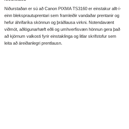
Niðurstaðan er sú að Canon PIXMA TS3160 er einstakur allt-í-
einn bleksprautuprentari sem framleiðir vandaðar prentanir og
hefur áhrifaríka skönnun og þráðlausa virkni. Notendavænt
viðmót, aðlögunarhæft eðli og umhverfisvæn hönnun gera það
að kjörnum valkosti fyrir einstaklinga og litlar skrifstofur sem
leita að áreiðanlegri prentlausn.