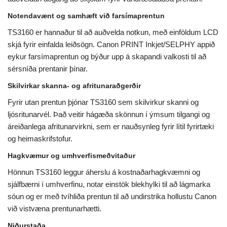
Notendavænt og samhæft við farsímaprentun
TS3160 er hannaður til að auðvelda notkun, með einföldum LCD
skjá fyrir einfalda leiðsögn. Canon PRINT Inkjet/SELPHY appið
eykur farsímaprentun og býður upp á skapandi valkosti til að
sérsníða prentanir þínar.
Skilvirkar skanna- og afritunaraðgerðir
Fyrir utan prentun þjónar TS3160 sem skilvirkur skanni og
ljósritunarvél. Það veitir hágæða skönnun í ýmsum tilgangi og
áreiðanlega afritunarvirkni, sem er nauðsynleg fyrir lítil fyrirtæki
og heimaskrifstofur.
Hagkvæmur og umhverfismeðvitaður
Hönnun TS3160 leggur áherslu á kostnaðarhagkvæmni og
sjálfbærni í umhverfinu, notar einstök blekhylki til að lágmarka
sóun og er með tvíhliða prentun til að undirstrika hollustu Canon
við vistvæna prentunarhætti.
Niðurstaða