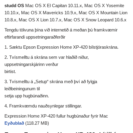
studd OS
Mac OS X El Capitan 10.11.x, Mac OS X Yosemite
10.10.x, Mac OS X Mavericks 10.9.x, Mac OS X Mountain Lion
10.8.x, Mac OS X Lion 10.7.x, Mac OS X Snow Leopard 10.6.x
Tengdu tölvuna þína við internetið á meðan þú framkvæmir
eftirfarandi uppsetningaraðferðir
1. Sæktu Epson Expression Home XP-420 bílstjóraskrána.
2. Tvísmelltu á skrána sem var hlaðið niður,
uppsetningarskjárinn verður
birtist.
3. Tvísmelltu á „Setup“ skrána með því að fylgja
leiðbeiningunum til
setja upp hugbúnaðinn.
4. Framkvæmdu nauðsynlegar stillingar.
Expression Home XP-420 fullur hugbúnaður fyrir Mac
Eyðublað
(118.27 MB)