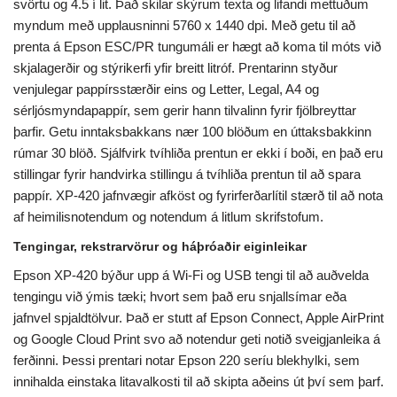
svörtu og 4.5 í lit. Það skilar skýrum texta og lifandi mettuðum
myndum með upplausninni 5760 x 1440 dpi. Með getu til að
prenta á Epson ESC/PR tungumáli er hægt að koma til móts við
skjalagerðir og stýrikerfi yfir breitt litróf. Prentarinn styður
venjulegar pappírsstærðir eins og Letter, Legal, A4 og
sérljósmyndapappír, sem gerir hann tilvalinn fyrir fjölbreyttar
þarfir. Getu inntaksbakkans nær 100 blöðum en úttaksbakkinn
rúmar 30 blöð. Sjálfvirk tvíhliða prentun er ekki í boði, en það eru
stillingar fyrir handvirka stillingu á tvíhliða prentun til að spara
pappír. XP-420 jafnvægir afköst og fyrirferðarlítil stærð til að nota
af heimilisnotendum og notendum á litlum skrifstofum.
Tengingar, rekstrarvörur og háþróaðir eiginleikar
Epson XP-420 býður upp á Wi-Fi og USB tengi til að auðvelda
tengingu við ýmis tæki; hvort sem það eru snjallsímar eða
jafnvel spjaldtölvur. Það er stutt af Epson Connect, Apple AirPrint
og Google Cloud Print svo að notendur geti notið sveigjanleika á
ferðinni. Þessi prentari notar Epson 220 seríu blekhylki, sem
innihalda einstaka litavalkosti til að skipta aðeins út því sem þarf.