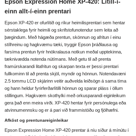
Epson Expression Home XP-420: Lítill-í-
einn allt-í-einn prentari
Epson XP-420 er ofurlítið og ríkur heimilisprentari sem hentar
sérstaklega fyrir heimili og skrifstofunotendur sem leita að
þægindum. Með hágæða prentun, skönnun og afritun í einu
stílhreinu og hagkvæmu tæki, tryggir Epson þráðlausa og
farsíma prentun fyrir hnökralausa notkun meðal upptekinna,
tæknivædda notenda nútímans. Með getu til að prenta
framúrskarandi litafritun og skarpan texta er þessi prentari
fullkominn til að prenta skjöl, myndir og hönnun. Notendavæni
2.5 tommu LCD skjárinn veitir auðvelda leiðsögn á sama tíma
og hann heldur fyrirferðarlítilli hönnun og sparar pláss í öllum
stillingum. Hagkvæm skothylki með orkusparandi eiginleikum
gera það enn meira virði. XP-420 hentar fyrir persónulega eða
atvinnumennsku og er á pari við frammistöðu og fjölhæfni.
Afköst og prentunareiginleikar
Epson Expression Home XP-420 prentar á níu síður á mínútu í