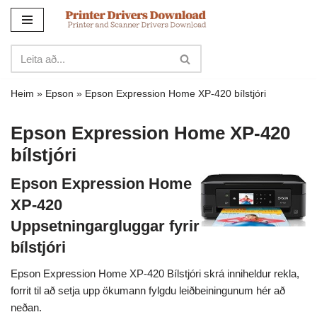
Sleppa
yfir
í
innihald
Heim
»
Epson
»
Epson Expression Home XP-420 bílstjóri
Epson Expression Home XP-420
bílstjóri
Epson Expression Home
XP-420
Uppsetningargluggar fyrir
bílstjóri
Epson Expression Home XP-420 Bílstjóri skrá inniheldur rekla,
forrit til að setja upp ökumann fylgdu leiðbeiningunum hér að
neðan.