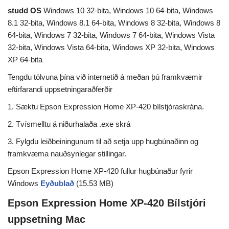
studd OS
Windows 10 32-bita, Windows 10 64-bita, Windows
8.1 32-bita, Windows 8.1 64-bita, Windows 8 32-bita, Windows 8
64-bita, Windows 7 32-bita, Windows 7 64-bita, Windows Vista
32-bita, Windows Vista 64-bita, Windows XP 32-bita, Windows
XP 64-bita
Tengdu tölvuna þína við internetið á meðan þú framkvæmir
eftirfarandi uppsetningaraðferðir
1. Sæktu Epson Expression Home XP-420 bílstjóraskrána.
2. Tvísmelltu á niðurhalaða .exe skrá
3. Fylgdu leiðbeiningunum til að setja upp hugbúnaðinn og
framkvæma nauðsynlegar stillingar.
Epson Expression Home XP-420 fullur hugbúnaður fyrir
Windows
Eyðublað
(15.53 MB)
Epson Expression Home XP-420 Bílstjóri
uppsetning Mac