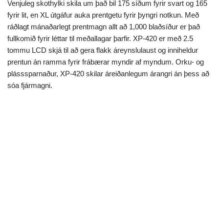
Venjuleg skothylki skila um það bil 175 síðum fyrir svart og 165
fyrir lit, en XL útgáfur auka prentgetu fyrir þyngri notkun. Með
ráðlagt mánaðarlegt prentmagn allt að 1,000 blaðsíður er það
fullkomið fyrir léttar til meðallagar þarfir. XP-420 er með 2.5
tommu LCD skjá til að gera flakk áreynslulaust og inniheldur
prentun án ramma fyrir frábærar myndir af myndum. Orku- og
plásssparnaður, XP-420 skilar áreiðanlegum árangri án þess að
sóa fjármagni.