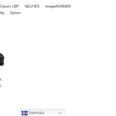
Canon LBP
SELFIES
imageRUNNER
Hp
Epson
,
4-
Íslenska