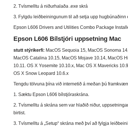
2. Tvísmelltu á niðurhalaða .exe skrá
3. Fylgdu leiðbeiningunum til að setja upp hugbúnaðinn
Epson L606 Drivers and Utilities Combo Package Install
Epson L606 Bílstjóri uppsetning Mac
stutt stýrikerfi:
MacOS Sequoia 15, MacOS Sonoma 14, 
MacOS Catalina 10.15, MacOS Mojave 10.14, MacOS High
10.11. OS X Yosemite 10.10.x, Mac OS X Mavericks 10.9
OS X Snow Leopard 10.6.x
Tengdu tölvuna þína við internetið á meðan þú framkvæmir
1. Sæktu Epson L606 bílstjóraskrána.
2. Tvísmelltu á skrána sem var hlaðið niður, uppsetninga
birtist.
3. Tvísmelltu á „Setup“ skrána með því að fylgja leiðbein