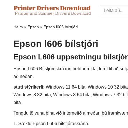
Sleppa
yfir
Heim
»
Epson
»
Epson l606 bílstjóri
í
innihald
Epson l606 bílstjóri
Epson L606 uppsetningu bílstjór
Epson L606 Bílstjóri skrá inniheldur rekla, forrit til að 
að neðan.
stutt stýrikerfi:
Windows 11 64 bita, Windows 10 32 bita,
Windows 8 32 bita, Windows 8 64 bita, Windows 7 32 bit
bita
Tengdu tölvuna þína við internetið á meðan þú framkvæmir
1. Sæktu Epson L606 bílstjóraskrána.