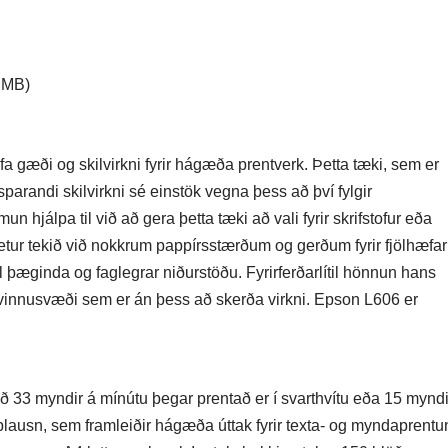
 MB)
fa gæði og skilvirkni fyrir hágæða prentverk. Þetta tæki, sem er
arandi skilvirkni sé einstök vegna þess að því fylgir
n hjálpa til við að gera þetta tæki að vali fyrir skrifstofur eða
tur tekið við nokkrum pappírsstærðum og gerðum fyrir fjölhæfar
 þæginda og faglegrar niðurstöðu. Fyrirferðarlítil hönnun hans
vinnusvæði sem er án þess að skerða virkni. Epson L606 er
 33 myndir á mínútu þegar prentað er í svarthvítu eða 15 myndi
pplausn, sem framleiðir hágæða úttak fyrir texta- og myndaprentu