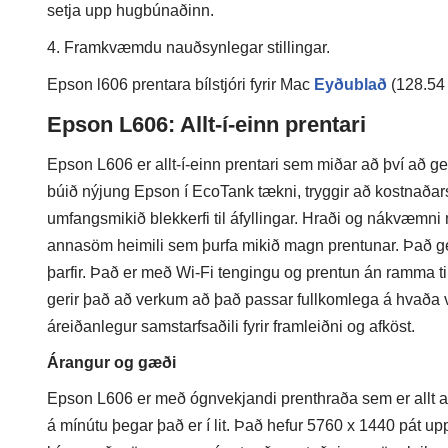
setja upp hugbúnaðinn.
4. Framkvæmdu nauðsynlegar stillingar.
Epson l606 prentara bílstjóri fyrir Mac
Eyðublað
(128.54
Epson L606: Allt-í-einn prentari
Epson L606 er allt-í-einn prentari sem miðar að því að ge
búið nýjung Epson í EcoTank tækni, tryggir að kostnaðarsp
umfangsmikið blekkerfi til áfyllingar. Hraði og nákvæmni mu
annasöm heimili sem þurfa mikið magn prentunar. Það ge
þarfir. Það er með Wi-Fi tengingu og prentun án ramma til
gerir það að verkum að það passar fullkomlega á hvaða 
áreiðanlegur samstarfsaðili fyrir framleiðni og afköst.
Árangur og gæði
Epson L606 er með ógnvekjandi prenthraða sem er allt að
á mínútu þegar það er í lit. Það hefur 5760 x 1440 pát u