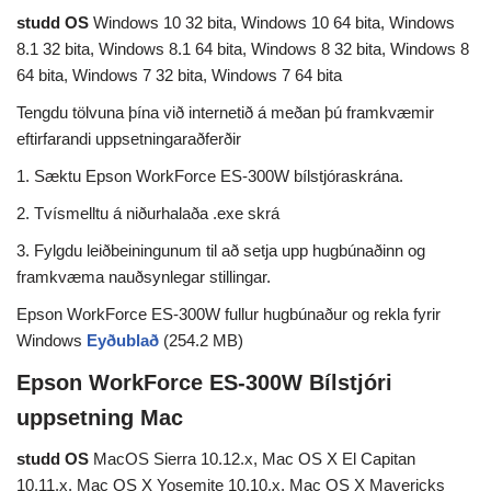
studd OS
Windows 10 32 bita, Windows 10 64 bita, Windows
8.1 32 bita, Windows 8.1 64 bita, Windows 8 32 bita, Windows 8
64 bita, Windows 7 32 bita, Windows 7 64 bita
Tengdu tölvuna þína við internetið á meðan þú framkvæmir
eftirfarandi uppsetningaraðferðir
1. Sæktu Epson WorkForce ES-300W bílstjóraskrána.
2. Tvísmelltu á niðurhalaða .exe skrá
3. Fylgdu leiðbeiningunum til að setja upp hugbúnaðinn og
framkvæma nauðsynlegar stillingar.
Epson WorkForce ES-300W fullur hugbúnaður og rekla fyrir
Windows
Eyðublað
(254.2 MB)
Epson WorkForce ES-300W Bílstjóri
uppsetning Mac
studd OS
MacOS Sierra 10.12.x, Mac OS X El Capitan
10.11.x, Mac OS X Yosemite 10.10.x, Mac OS X Mavericks