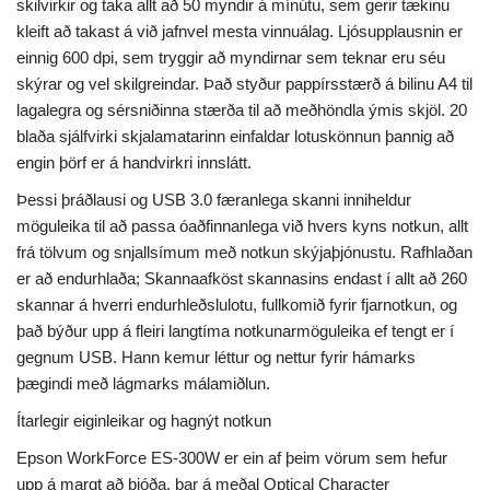
skilvirkir og taka allt að 50 myndir á mínútu, sem gerir tækinu
kleift að takast á við jafnvel mesta vinnuálag. Ljósupplausnin er
einnig 600 dpi, sem tryggir að myndirnar sem teknar eru séu
skýrar og vel skilgreindar. Það styður pappírsstærð á bilinu A4 til
lagalegra og sérsniðinna stærða til að meðhöndla ýmis skjöl. 20
blaða sjálfvirki skjalamatarinn einfaldar lotuskönnun þannig að
engin þörf er á handvirkri innslátt.
Þessi þráðlausi og USB 3.0 færanlega skanni inniheldur
möguleika til að passa óaðfinnanlega við hvers kyns notkun, allt
frá tölvum og snjallsímum með notkun skýjaþjónustu. Rafhlaðan
er að endurhlaða; Skannaafköst skannasins endast í allt að 260
skannar á hverri endurhleðslulotu, fullkomið fyrir fjarnotkun, og
það býður upp á fleiri langtíma notkunarmöguleika ef tengt er í
gegnum USB. Hann kemur léttur og nettur fyrir hámarks
þægindi með lágmarks málamiðlun.
Ítarlegir eiginleikar og hagnýt notkun
Epson WorkForce ES-300W er ein af þeim vörum sem hefur
upp á margt að bjóða, þar á meðal Optical Character