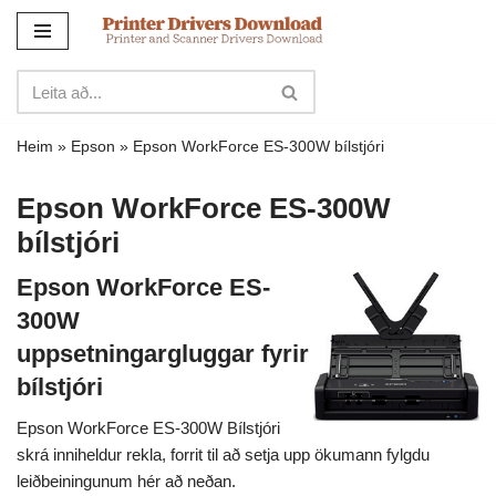
Sleppa
yfir
í
innihald
Heim
»
Epson
»
Epson WorkForce ES-300W bílstjóri
Epson WorkForce ES-300W
bílstjóri
Epson WorkForce ES-
300W
uppsetningargluggar fyrir
bílstjóri
Epson WorkForce ES-300W Bílstjóri
skrá inniheldur rekla, forrit til að setja upp ökumann fylgdu
leiðbeiningunum hér að neðan.