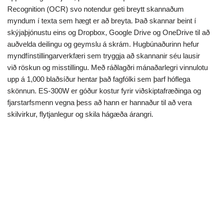
Recognition (OCR) svo notendur geti breytt skannaðum
myndum í texta sem hægt er að breyta. Það skannar beint í
skýjaþjónustu eins og Dropbox, Google Drive og OneDrive til að
auðvelda deilingu og geymslu á skrám. Hugbúnaðurinn hefur
myndfínstillingarverkfæri sem tryggja að skannanir séu lausir
við röskun og misstillingu. Með ráðlagðri mánaðarlegri vinnulotu
upp á 1,000 blaðsíður hentar það fagfólki sem þarf hóflega
skönnun. ES-300W er góður kostur fyrir viðskiptafræðinga og
fjarstarfsmenn vegna þess að hann er hannaður til að vera
skilvirkur, flytjanlegur og skila hágæða árangri.