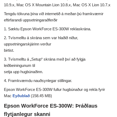
10.9.x, Mac OS X Mountain Lion 10.8.x, Mac OS X Lion 10.7.x
Tengdu tölvuna þína við internetið á meðan þú framkvæmir
eftirfarandi uppsetningaraðferðir
1. Sæktu Epson WorkForce ES-300W reklaskrána.
2. Tvísmelltu á skrána sem var hlaðið niður,
uppsetningarskjárinn verður
birtist.
3. Tvísmelltu á „Setup“ skrána með því að fylgja
leiðbeiningunum til
setja upp hugbúnaðinn.
4. Framkvæmdu nauðsynlegar stillingar.
Epson WorkForce ES-300W fullur hugbúnaður og rekla fyrir
Mac
Eyðublað
(158.45 MB)
Epson WorkForce ES-300W: Þráðlaus
flytjanlegur skanni