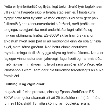
Þetta er fyrirferðarlítið og flytjanlegt tæki, tilvalið fyrir fagfólk sem
vill skanna hágæða skjöl á hvaða stað sem er. Í hnotskurn
tryggir þetta tæki flytjanleika með öflugri virkni sem gerir það
fullkomið fyrir skönnunarverkefni á ferðinni, með þráðlausri
tengingu, sveigjanleika með endurhlaðanlegri rafhlöðu og
miklum skönnunarhraða. ES-300W skilar framúrskarandi
afköstum hvort sem það er að meðhöndla einhliða eða tvíhliða
skjöl, aldrei fórna gæðum. Það hefur einnig endurbætt
myndaukningu tól til að tryggja skýra og hreina útkomu. Þetta er
faglegur vinnuhestur sem jafnvægir fagurfræði og frammistöðu,
með nákvæmri nákvæmni, hvort sem unnið er á MS Word eða
Photoshop skrám, sem gerir hið fullkomna ferðafélag til að auka
framleiðni.
Flutningur og eiginleikar
Íhugaðu allt-í-einn prentara, eins og Epson WorkForce ES-
300W, sem getur skannað allt að 25 blaðsíður (mín.) á mínútu
fyrir einhliða skjöl. Tvíhliða skönnunarmöguleikar eru jafn