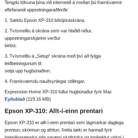
Tengdu tölvuna þína við internetið á meðan þú framkvæmir
eftirfarandi uppsetningaraðferðir
1. Sæktu Epson XP-310 bílstjóraskrána.
2. Tvísmelltu á skrána sem var hlaðið niður,
uppsetningarskjárinn verður
birtist.
3. Tvísmelltu á „Setup“ skrána með því að fylgja
leiðbeiningunum til
setja upp hugbúnaðinn.
4. Framkvæmdu nauðsynlegar stillingar.
Expression Home XP-310 fullur hugbúnaður fyrir Mac
Eyðublað
(119.16 MB)
Epson XP-310: Allt-í-einn prentari
Epson XP-310 er allt-í-einn prentari sem lágmarkar daglega
prentun, skönnun og afritun. Þetta tæki er hannað fyrir
heimilisnotendur eða smærri skrifstofur og inniheldur virkni í