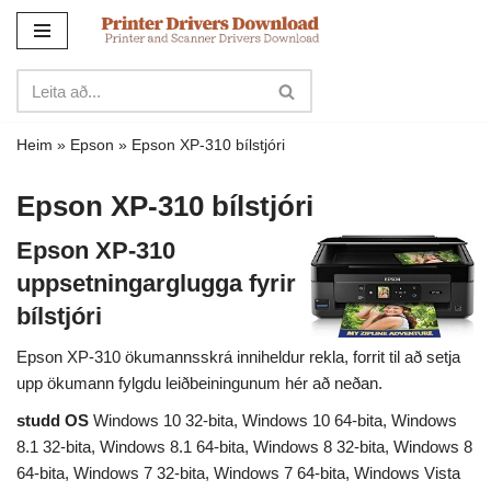
Sleppa
yfir
í
innihald
Heim
»
Epson
»
Epson XP-310 bílstjóri
Epson XP-310 bílstjóri
Epson XP-310
uppsetningarglugga fyrir
bílstjóri
Epson XP-310 ökumannsskrá inniheldur rekla, forrit til að setja
upp ökumann fylgdu leiðbeiningunum hér að neðan.
studd OS
Windows 10 32-bita, Windows 10 64-bita, Windows
8.1 32-bita, Windows 8.1 64-bita, Windows 8 32-bita, Windows 8
64-bita, Windows 7 32-bita, Windows 7 64-bita, Windows Vista