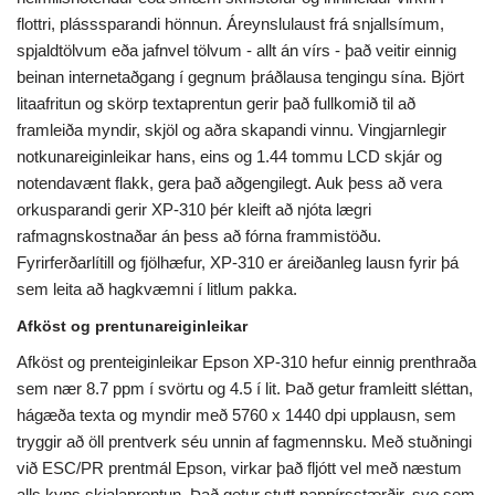
flottri, plásssparandi hönnun. Áreynslulaust frá snjallsímum,
spjaldtölvum eða jafnvel tölvum - allt án vírs - það veitir einnig
beinan internetaðgang í gegnum þráðlausa tengingu sína. Björt
litaafritun og skörp textaprentun gerir það fullkomið til að
framleiða myndir, skjöl og aðra skapandi vinnu. Vingjarnlegir
notkunareiginleikar hans, eins og 1.44 tommu LCD skjár og
notendavænt flakk, gera það aðgengilegt. Auk þess að vera
orkusparandi gerir XP-310 þér kleift að njóta lægri
rafmagnskostnaðar án þess að fórna frammistöðu.
Fyrirferðarlítill og fjölhæfur, XP-310 er áreiðanleg lausn fyrir þá
sem leita að hagkvæmni í litlum pakka.
Afköst og prentunareiginleikar
Afköst og prenteiginleikar Epson XP-310 hefur einnig prenthraða
sem nær 8.7 ppm í svörtu og 4.5 í lit. Það getur framleitt sléttan,
hágæða texta og myndir með 5760 x 1440 dpi upplausn, sem
tryggir að öll prentverk séu unnin af fagmennsku. Með stuðningi
við ESC/PR prentmál Epson, virkar það fljótt vel með næstum
alls kyns skjalaprentun. Það getur stutt pappírsstærðir, svo sem