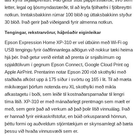
letter, legal og ljósmyndastærðir, til að leyfa fjölhæfni í fjölbreyttri
notkun. Inntaksbakkinn rúmar 100 blöð og úttaksbakkinn styður
30 blöð. Það gerir það viðeigandi fyrir almenna notkun.
Tengingar, rekstrarvörur, háþróaðir eiginleikar
Epson Expression Home XP-310 er vel útbúinn með Wi-Fi og
USB tengingu fyrir óaðfinnanlega aðlögun við nokkur tæki heima
hjá þér. Það getur verið einfalt að prenta úr snjallsímum og
spjaldtölvum í gegnum Epson Connect, Google Cloud Print og
Apple AirPrint. Prentarinn notar Epson 200 röð skothylki með
staðlaða afköst upp á 175 síður í svörtu og 165 í lit. Til að mæta
mikilvægari þörfum notenda eru XL skothylki með mikla
afkastagetu í boði, sem leiðir til kostnaðarsparnaðar til lengri
tíma litið. XP-310 er með mánaðarlegt prentmagn sem mælt er
með, sem gerir það að verkum að það þolir lítið vinnuálag. Það
er hannað fyrir einkaskrifstofur, en búið orkusparandi hönnun,
þéttu formi og auðveldum stjórntækjum er skynsamlegt að bæta
þessu við hvaða vinnusvæði sem er.