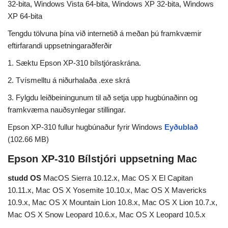
32-bita, Windows Vista 64-bita, Windows XP 32-bita, Windows
XP 64-bita
Tengdu tölvuna þína við internetið á meðan þú framkvæmir
eftirfarandi uppsetningaraðferðir
1. Sæktu Epson XP-310 bílstjóraskrána.
2. Tvísmelltu á niðurhalaða .exe skrá
3. Fylgdu leiðbeiningunum til að setja upp hugbúnaðinn og
framkvæma nauðsynlegar stillingar.
Epson XP-310 fullur hugbúnaður fyrir Windows
Eyðublað
(102.66 MB)
Epson XP-310 Bílstjóri uppsetning Mac
studd OS
MacOS Sierra 10.12.x, Mac OS X El Capitan
10.11.x, Mac OS X Yosemite 10.10.x, Mac OS X Mavericks
10.9.x, Mac OS X Mountain Lion 10.8.x, Mac OS X Lion 10.7.x,
Mac OS X Snow Leopard 10.6.x, Mac OS X Leopard 10.5.x