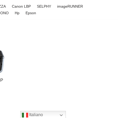
ZZA
Canon LBP
SELPHY
imageRUNNER
FONO
Hp
Epson
XP
Italiano