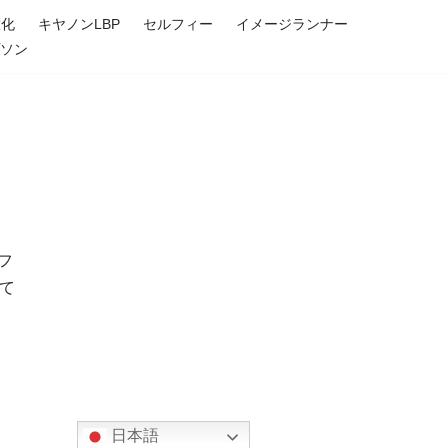
大化
キヤノンLBP
セルフィー
イメージランナー
プソン
 フ
て
日本語