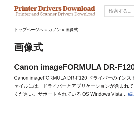
コ
ン
トップページへ
»
カノン
»
画像式
テ
ン
画像式
ツ
に
ス
Canon imageFORMULA DR-F
キ
Canon imageFORMULA DR-F120 ドライバーのインストー
ッ
ァイルには、ドライバーとアプリケーションが含まれて
プ
ください。サポートされている OS Windows Vista…
続