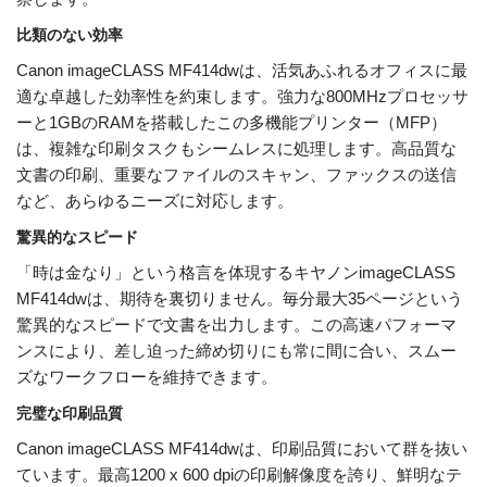
比類のない効率
Canon imageCLASS MF414dwは、活気あふれるオフィスに最
適な卓越した効率性を約束します。強力な800MHzプロセッサ
ーと1GBのRAMを搭載したこの多機能プリンター（MFP）
は、複雑な印刷タスクもシームレスに処理します。高品質な
文書の印刷、重要なファイルのスキャン、ファックスの送信
など、あらゆるニーズに対応します。
驚異的なスピード
「時は金なり」という格言を体現するキヤノンimageCLASS
MF414dwは、期待を裏切りません。毎分最大35ページという
驚異的なスピードで文書を出力します。この高速パフォーマ
ンスにより、差し迫った締め切りにも常に間に合い、スムー
ズなワークフローを維持できます。
完璧な印刷品質
Canon imageCLASS MF414dwは、印刷品質において群を抜い
ています。最高1200 x 600 dpiの印刷解像度を誇り、鮮明なテ