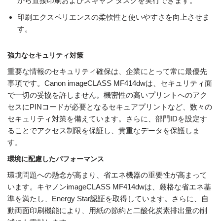
から直接印刷およびスキャン タスクを実行できます。
印刷エクスペリエンスの柔軟性と使いやすさを向上させま
す。
強力なセキュリティ対策
重要な情報のセキュリティ確保は、企業にとって常に最優先
事項です。Canon imageCLASS MF414dwは、セキュリティ面
で一切の妥協を許しません。機密性の高いプリントへのアク
セスにPINコードが必要となるセキュアプリントなど、数々の
セキュリティ対策を備えています。さらに、部門IDを設定す
ることでアクセス制限を保証し、貴重なデータを保護しま
す。
環境に配慮したパフォーマンス
環境問題への懸念が高まり、省エネ機器の重要性が高まって
います。キヤノンimageCLASS MF414dwは、厳格な省エネ基
準を満たし、Energy Star認証を取得しています。さらに、自
動両面印刷機能により、用紙の節約と二酸化炭素排出量の削