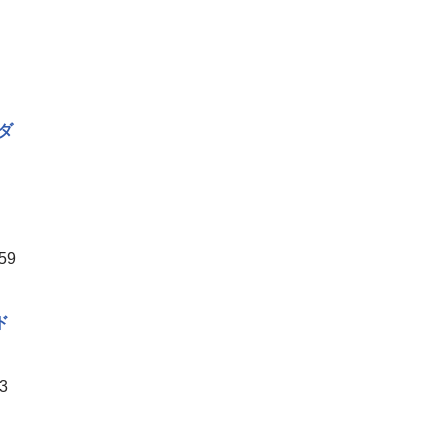
ダ
59
ド
3