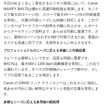
今日のめまぐるしく変化するビジネス環境において、Canon
MAXIFY iB4170は優れた高速印刷性能を発揮します。モノク
ロで最大32.5ページ/分、カラーで最大24ページ/分の印刷速度
を実現し、大量の印刷ニーズにも的確に対応します。このプ
リンターはワークフローの効率を大幅に向上させ、レポート
からマーケティング資料まで、あらゆる印刷に最適です。さ
らに、最初の1ページをわずか6秒で印刷できるため、緊急の
タスクを迅速に完了でき、生産性をさらに向上させます。
プロフェッショナルのニーズに応える卓越した印刷品質
スピードは素晴らしいですが、品質も同様に重要です。
iB4170は、最大600 x 1200 dpiの高解像度を実現し、この点で
も優れています。すべての印刷物がシャープで鮮やか、そし
てプロ品質であることを保証します。
Canon の DRHD インク テクノロジーはこれをさらに強化し、
色あせや汚れに強い鮮明なテキストと色彩の文書を実現しま
す。
多様なニーズに応える多用途の紙処理