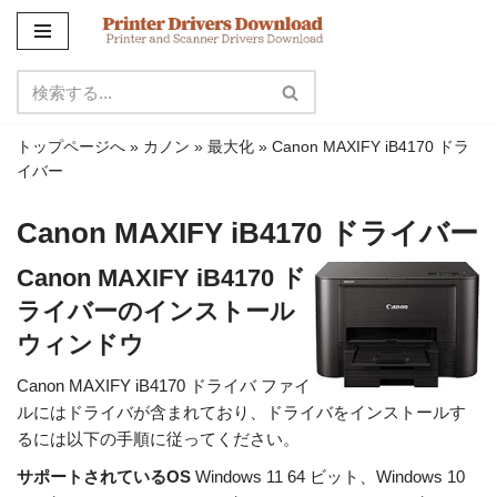
コ
ン
テ
ン
トップページへ
»
カノン
»
最大化
»
Canon MAXIFY iB4170 ドラ
ツ
イバー
に
ス
Canon MAXIFY iB4170 ドライバー
キ
ッ
Canon MAXIFY iB4170 ド
プ
ライバーのインストール
ウィンドウ
Canon MAXIFY iB4170 ドライバ ファイ
ルにはドライバが含まれており、ドライバをインストールす
るには以下の手順に従ってください。
サポートされているOS
Windows 11 64 ビット、Windows 10