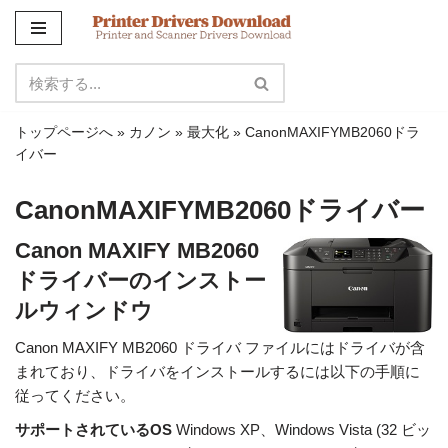
コ
ン
テ
ン
トップページへ
»
カノン
»
最大化
»
CanonMAXIFYMB2060ドラ
ツ
イバー
に
ス
CanonMAXIFYMB2060ドライバー
キ
ッ
Canon MAXIFY MB2060
プ
ドライバーのインストー
ルウィンドウ
Canon MAXIFY MB2060 ドライバ ファイルにはドライバが含
まれており、ドライバをインストールするには以下の手順に
従ってください。
サポートされているOS
Windows XP、Windows Vista (32 ビッ