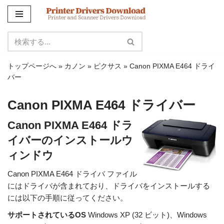
コ
ン
テ
ン
トップページへ
»
カノン
»
ピクサス
»
Canon PIXMA E464 ドライ
ツ
バー
に
ス
Canon PIXMA E464 ドライバー
キ
ッ
Canon PIXMA E464 ドラ
プ
イバーのインストールウ
ィンドウ
Canon PIXMA E464 ドライバ ファイル
にはドライバが含まれており、ドライバをインストールする
には以下の手順に従ってください。
サポートされているOS
Windows XP (32 ビット)、Windows