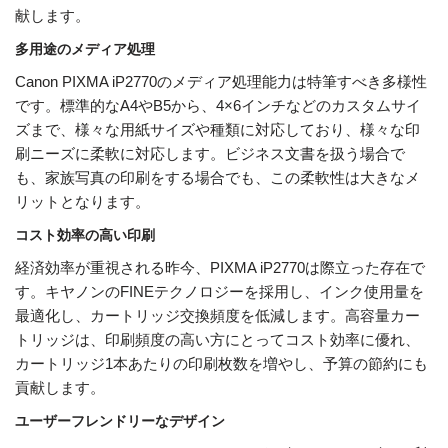
献します。
多用途のメディア処理
Canon PIXMA iP2770のメディア処理能力は特筆すべき多様性
です。標準的なA4やB5から、4×6インチなどのカスタムサイ
ズまで、様々な用紙サイズや種類に対応しており、様々な印
刷ニーズに柔軟に対応します。ビジネス文書を扱う場合で
も、家族写真の印刷をする場合でも、この柔軟性は大きなメ
リットとなります。
コスト効率の高い印刷
経済効率が重視される昨今、PIXMA iP2770は際立った存在で
す。キヤノンのFINEテクノロジーを採用し、インク使用量を
最適化し、カートリッジ交換頻度を低減します。高容量カー
トリッジは、印刷頻度の高い方にとってコスト効率に優れ、
カートリッジ1本あたりの印刷枚数を増やし、予算の節約にも
貢献します。
ユーザーフレンドリーなデザイン