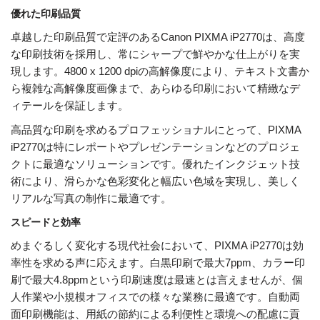
優れた印刷品質
卓越した印刷品質で定評のあるCanon PIXMA iP2770は、高度
な印刷技術を採用し、常にシャープで鮮やかな仕上がりを実
現します。4800 x 1200 dpiの高解像度により、テキスト文書か
ら複雑な高解像度画像まで、あらゆる印刷において精緻なデ
ィテールを保証します。
高品質な印刷を求めるプロフェッショナルにとって、PIXMA
iP2770は特にレポートやプレゼンテーションなどのプロジェ
クトに最適なソリューションです。優れたインクジェット技
術により、滑らかな色彩変化と幅広い色域を実現し、美しく
リアルな写真の制作に最適です。
スピードと効率
めまぐるしく変化する現代社会において、PIXMA iP2770は効
率性を求める声に応えます。白黒印刷で最大7ppm、カラー印
刷で最大4.8ppmという印刷速度は最速とは言えませんが、個
人作業や小規模オフィスでの様々な業務に最適です。自動両
面印刷機能は、用紙の節約による利便性と環境への配慮に貢