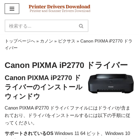
コ
ン
テ
ン
トップページへ
»
カノン
»
ピクサス
»
Canon PIXMA iP2770 ドラ
ツ
イバー
に
ス
Canon PIXMA iP2770 ドライバー
キ
ッ
Canon PIXMA iP2770 ド
プ
ライバーのインストール
ウィンドウ
Canon PIXMA iP2770 ドライバ ファイルにはドライバが含ま
れており、ドライバをインストールするには以下の手順に従
ってください。
サポートされているOS
Windows 11 64 ビット、Windows 10