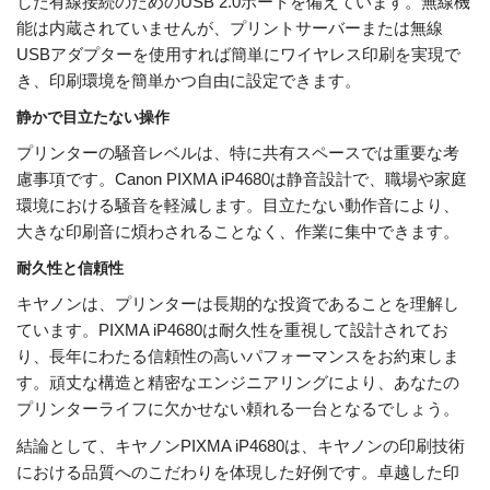
した有線接続のためのUSB 2.0ポートを備えています。無線機
能は内蔵されていませんが、プリントサーバーまたは無線
USBアダプターを使用すれば簡単にワイヤレス印刷を実現で
き、印刷環境を簡単かつ自由に設定できます。
静かで目立たない操作
プリンターの騒音レベルは、特に共有スペースでは重要な考
慮事項です。Canon PIXMA iP4680は静音設計で、職場や家庭
環境における騒音を軽減します。目立たない動作音により、
大きな印刷音に煩わされることなく、作業に集中できます。
耐久性と信頼性
キヤノンは、プリンターは長期的な投資であることを理解し
ています。PIXMA iP4680は耐久性を重視して設計されてお
り、長年にわたる信頼性の高いパフォーマンスをお約束しま
す。頑丈な構造と精密なエンジニアリングにより、あなたの
プリンターライフに欠かせない頼れる一台となるでしょう。
結論として、キヤノンPIXMA iP4680は、キヤノンの印刷技術
における品質へのこだわりを体現した好例です。卓越した印