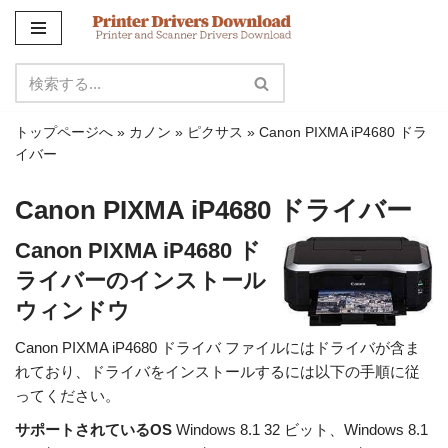
コ
ン
テ
ン
トップページへ
»
カノン
»
ピクサス
»
Canon PIXMA iP4680 ドラ
ツ
イバー
に
ス
Canon PIXMA iP4680 ドライバー
キ
ッ
Canon PIXMA iP4680 ド
プ
ライバーのインストール
ウィンドウ
Canon PIXMA iP4680 ドライバ ファイルにはドライバが含ま
れており、ドライバをインストールするには以下の手順に従
ってください。
サポートされているOS
Windows 8.1 32 ビット、Windows 8.1