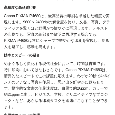
高精度な高品質印刷
Canon PIXMA iP4680は、最高品質の印刷を卓越した精度で実
現します。9600 x 2400dpiの解像度を誇り、文書、写真、グラ
フィックを驚くほど鮮明かつ鮮やかに再現します。テキスト
の印刷でも、写真の細部まで鮮明に再現する場合でも、
PIXMA iP4680は常にシャープで鮮やかな印刷を実現し、見る
人を魅了し、感動を与えます。
効率とスピードの融合
めまぐるしく変化する現代社会において、時間は貴重です。
特に印刷においてはなおさらです。Canon PIXMA iP4680は、
驚異的なスピードでこの課題に応えます。わずか20秒で4×6イ
ンチのフチなし写真を印刷し、思い出を鮮やかに蘇らせま
す。標準的な文書の印刷速度は、白黒で約26ppm、カラーで
約21ppmに達し、ビジネス、学校、クリエイティブなプロジ
ェクトなど、あらゆる印刷タスクを迅速にこなすことができ
ます。