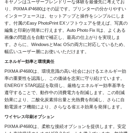
キヤノンはユーザーフレンドリーな体験を最優先に考えてお
り、PIXMA iP4680はその証です。プリンターの分かりやすい
インターフェースは、セットアップと操作をシンプルにしま
す。付属のEasy PhotoPrint EXソフトウェアを使えば、写真の
編集と印刷が簡単に行えます。Auto Photo Fix IIは、よくある
画像の問題点を自動で補正し、最高の仕上がりを実現しま
す。さらに、WindowsとMac OSの両方に対応しているため、
幅広いユーザー層にお使いいただけます。
エネルギー効率と環境責任
PIXMA iP4680は、環境意識の高い社会におけるエネルギー効
率の重要性を認識し、この価値を忠実に守り続けています。
ENERGY STAR認証を取得し、厳格なエネルギー効率基準を
遵守することで、動作中の消費電力を削減します。この削減
効果により、二酸化炭素排出量と光熱費を削減し、さらに自
動電源オフ機能により、さらなる省エネ効果を発揮します。
ワイヤレス印刷オプション
PIXMA iP4680は、柔軟な接続オプションを提供します。安定