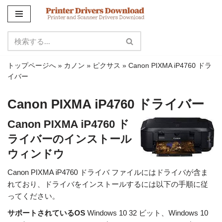
コ
ン
テ
ン
トップページへ
»
カノン
»
ピクサス
»
Canon PIXMA iP4760 ドラ
ツ
イバー
に
ス
Canon PIXMA iP4760 ドライバー
キ
ッ
Canon PIXMA iP4760 ド
プ
ライバーのインストール
ウィンドウ
Canon PIXMA iP4760 ドライバ ファイルにはドライバが含ま
れており、ドライバをインストールするには以下の手順に従
ってください。
サポートされているOS
Windows 10 32 ビット、Windows 10