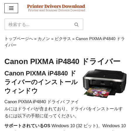
コ
ン
テ
ン
トップページへ
»
カノン
»
ピクサス
»
Canon PIXMA iP4840 ドラ
ツ
イバー
に
ス
Canon PIXMA iP4840 ドライバー
キ
ッ
Canon PIXMA iP4840 ド
プ
ライバーのインストール
ウィンドウ
Canon PIXMA iP4840 ドライバ ファイ
ルにはドライバが含まれており、ドライバをインストールす
るには以下の手順に従ってください。
サポートされているOS
Windows 10 (32 ビット)、Windows 10