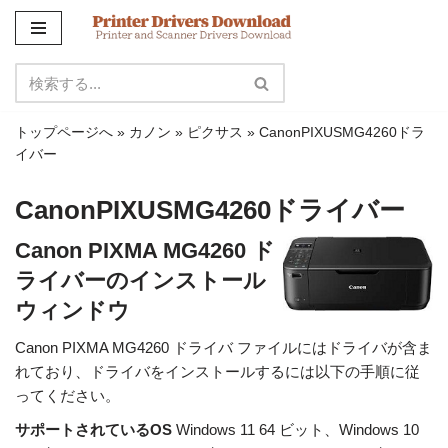
コ
ン
テ
ン
トップページへ
»
カノン
»
ピクサス
»
CanonPIXUSMG4260ドラ
ツ
イバー
に
ス
CanonPIXUSMG4260ドライバー
キ
ッ
Canon PIXMA MG4260 ド
プ
ライバーのインストール
ウィンドウ
Canon PIXMA MG4260 ドライバ ファイルにはドライバが含ま
れており、ドライバをインストールするには以下の手順に従
ってください。
サポートされているOS
Windows 11 64 ビット、Windows 10