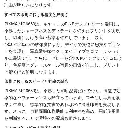
理由が明らかになります。
すべての印刷における精度と鮮明さ
PIXMA MG6650は、キヤノンのFINEテクノロジーを活用し、
卓越したシャープネスとディテールを備えたプリントを実現
し、印刷における高い基準を確立しています。最大
4800×1200dpiの解像度により、鮮やかで実物に忠実なプリン
トを実現し、写真愛好家やクリエイティブプロフェッショナ
ルに最適です。さらに、グレーを含む6色インクシステムによ
り、色精度とグレースケール写真の画質が向上し、プリント
は驚くほど鮮明になります。
印刷におけるスピードと効率の融合
PIXMA MG6650は、卓越した印刷品質だけでなく、高速で効
率的なパフォーマンスも際立っています。フチなし写真を素
早く生成し、標準的な文書であれば常に高速印刷を実現しま
す。さらに、自動両面印刷機能は利便性を高め、用紙使用量
を削減することで環境への配慮も促進します。
スキャンとコピーの高度な機能