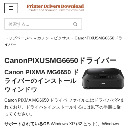
コ
ン
テ
ン
トップページへ
»
カノン
»
ピクサス
»
CanonPIXUSMG6650ドラ
ツ
イバー
に
ス
CanonPIXUSMG6650ドライバー
キ
ッ
Canon PIXMA MG6650 ド
プ
ライバーのインストール
ウィンドウ
Canon PIXMA MG6650 ドライバ ファイルにはドライバが含ま
れており、ドライバをインストールするには以下の手順に従
ってください。
サポートされているOS
Windows XP (32 ビット)、Windows