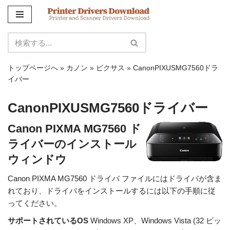
コ
ン
テ
ン
トップページへ
»
カノン
»
ピクサス
»
CanonPIXUSMG7560ドラ
ツ
イバー
に
ス
CanonPIXUSMG7560ドライバー
キ
ッ
Canon PIXMA MG7560 ド
プ
ライバーのインストール
ウィンドウ
Canon PIXMA MG7560 ドライバ ファイルにはドライバが含ま
れており、ドライバをインストールするには以下の手順に従
ってください。
サポートされているOS
Windows XP、Windows Vista (32 ビッ