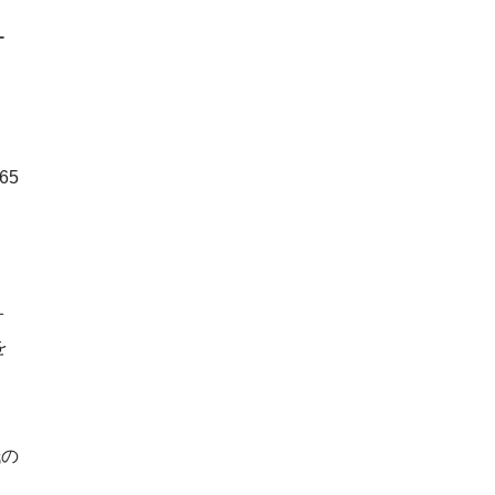
ー
65
オ
を
紙の