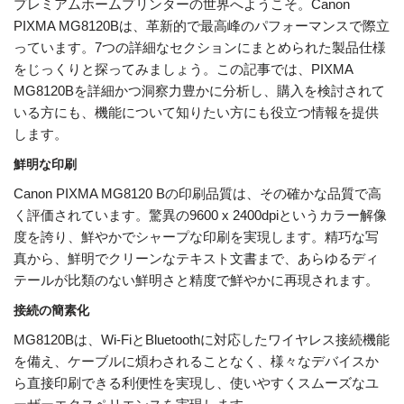
プレミアムホームプリンターの世界へようこそ。Canon
PIXMA MG8120Bは、革新的で最高峰のパフォーマンスで際立
っています。7つの詳細なセクションにまとめられた製品仕様
をじっくりと探ってみましょう。この記事では、PIXMA
MG8120Bを詳細かつ洞察力豊かに分析し、購入を検討されて
いる方にも、機能について知りたい方にも役立つ情報を提供
します。
鮮明な印刷
Canon PIXMA MG8120 Bの印刷品質は、その確かな品質で高
く評価されています。驚異の9600 x 2400dpiというカラー解像
度を誇り、鮮やかでシャープな印刷を実現します。精巧な写
真から、鮮明でクリーンなテキスト文書まで、あらゆるディ
テールが比類のない鮮明さと精度で鮮やかに再現されます。
接続の簡素化
MG8120Bは、Wi-FiとBluetoothに対応したワイヤレス接続機能
を備え、ケーブルに煩わされることなく、様々なデバイスか
ら直接印刷できる利便性を実現し、使いやすくスムーズなユ