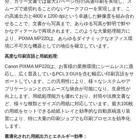
分、カラー文書では最大17ページ/分の高速印刷を実現し、ス
ムーズで途切れることのないワークフローを実現します。こ
の高速出力と4800 x 1200 dpiという卓越した解像度を組み合わ
せることで、文書から写真まで、あらゆる写真が鮮明で鮮や
かなディテールで再現されます。このような大量処理能力に
より、PIXMA MP220は、あらゆるダイナミックなオフィス環
境に不可欠な機器としての地位を確立しています。
高度な印刷言語と用紙処理:
Canon PIXMA MP220は、お客様の業務環境にシームレスに適
応し、広く普及しているPCL 3 GUIを含む幅広い印刷言語をサ
ポートしています。この汎用性により、様々なシステムやア
プリケーションとのスムーズな統合が可能になり、生産性が
向上します。用紙処理能力も優れており、封筒や法務文書な
ど、様々な種類とサイズの用紙に対応しています。最大100枚
の用紙をセットできる給紙トレイと効率的な自動原稿送り装
置により、特に大量の印刷ジョブでも印刷プロセスを効率化
します。
最適化された用紙出力とエネルギー効率：