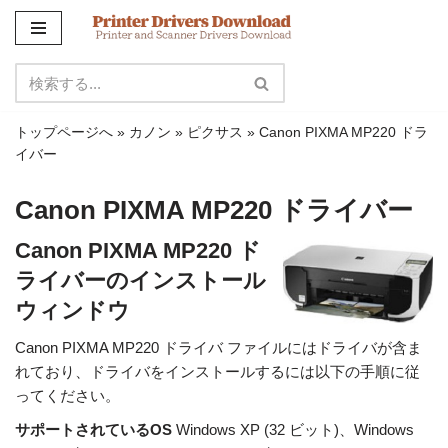
コ
ン
テ
ン
トップページへ
»
カノン
»
ピクサス
»
Canon PIXMA MP220 ドラ
ツ
イバー
に
ス
Canon PIXMA MP220 ドライバー
キ
ッ
Canon PIXMA MP220 ド
プ
ライバーのインストール
ウィンドウ
Canon PIXMA MP220 ドライバ ファイルにはドライバが含ま
れており、ドライバをインストールするには以下の手順に従
ってください。
サポートされているOS
Windows XP (32 ビット)、Windows