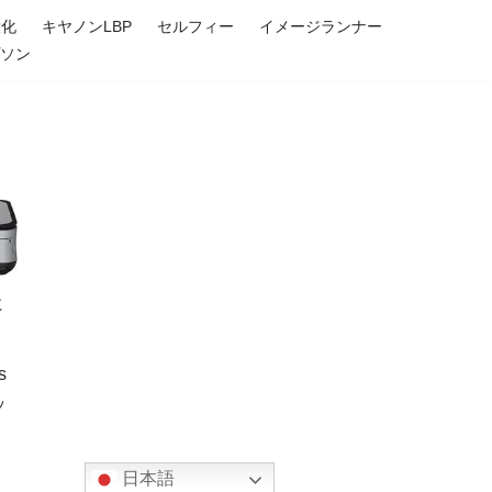
大化
キヤノンLBP
セルフィー
イメージランナー
プソン
に
s
ッ
日本語