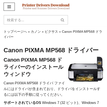
コ
ン
テ
ン
トップページへ
»
カノン
»
ピクサス
»
Canon PIXMA MP568 ドラ
ツ
イバー
に
ス
Canon PIXMA MP568 ドライバー
キ
ッ
Canon PIXMA MP568 ド
プ
ライバーのインストール
ウィンドウ
Canon PIXMA MP568 ドライバ ファイ
ルにはドライバが含まれており、ドライバをインストールす
るには以下の手順に従ってください。
サポートされているOS
Windows 7 (32 ビット)、Windows 7