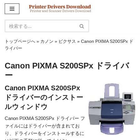
コ
ン
テ
ン
トップページへ
»
カノン
»
ピクサス
»
Canon PIXMA S200SPx ド
ツ
ライバー
に
ス
Canon PIXMA S200SPx ドライバ
キ
ー
ッ
プ
Canon PIXMA S200SPx
ドライバーのインストー
ルウィンドウ
Canon PIXMA S200SPx ドライバー フ
ァイルにはドライバーが含まれてお
り、ドライバーをインストールするに