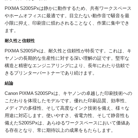
PIXMA S200SPxは静かに動作するため、共有ワークスペース
やホームオフィスに最適です。目立たない動作音で騒音を最
小限に抑え、印刷音に煩わされることなく、作業に集中でき
ます。
耐久性と信頼性
PIXMA S200SPxは、耐久性と信頼性が特長です。これは、キ
ヤノンの長期的な生産性に対する深い理解の証です。堅牢な
構造と精密なエンジニアリングにより、長年にわたり信頼で
きるプリンターパートナーであり続けます。
結論
Canon PIXMA S200SPxは、キヤノンの卓越した印刷技術への
こだわりを体現したモデルです。優れた印刷品質、効率性、
メディアの多様性、そして高度なインク技術を備え、様々な
用途に対応します。使いやすさ、省電力性、そして静音性も
備えたS200SPxは、あらゆるワークスペースにおいて価値あ
る存在となり、常に期待以上の成果をもたらします。