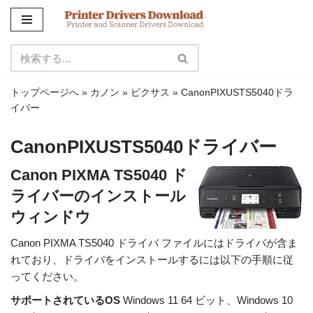
コ
ン
テ
ン
トップページへ
»
カノン
»
ピクサス
»
CanonPIXUSTS5040ドラ
ツ
イバー
に
ス
CanonPIXUSTS5040ドライバー
キ
ッ
Canon PIXMA TS5040 ド
プ
ライバーのインストール
ウィンドウ
Canon PIXMA TS5040 ドライバ ファイルにはドライバが含ま
れており、ドライバをインストールするには以下の手順に従
ってください。
サポートされているOS
Windows 11 64 ビット、Windows 10