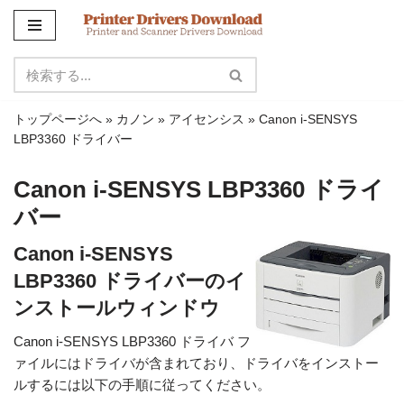
コ
ン
テ
ン
トップページへ
»
カノン
»
アイセンシス
»
Canon i-SENSYS
ツ
LBP3360 ドライバー
に
ス
Canon i-SENSYS LBP3360 ドライ
キ
バー
ッ
プ
Canon i-SENSYS
LBP3360 ドライバーのイ
ンストールウィンドウ
Canon i-SENSYS LBP3360 ドライバ フ
ァイルにはドライバが含まれており、ドライバをインストー
ルするには以下の手順に従ってください。