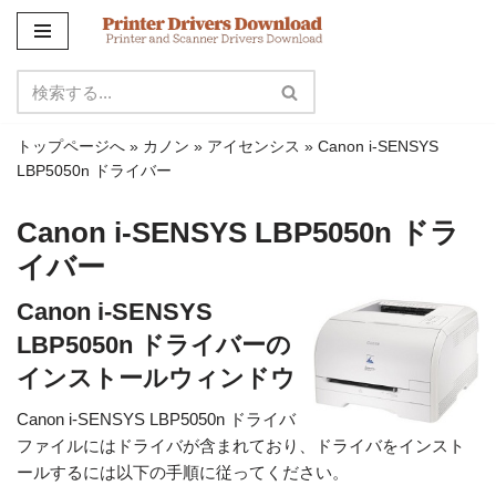
コ
ン
テ
ン
トップページへ
»
カノン
»
アイセンシス
»
Canon i-SENSYS
ツ
LBP5050n ドライバー
に
ス
Canon i-SENSYS LBP5050n ドラ
キ
イバー
ッ
プ
Canon i-SENSYS
LBP5050n ドライバーの
インストールウィンドウ
Canon i-SENSYS LBP5050n ドライバ
ファイルにはドライバが含まれており、ドライバをインスト
ールするには以下の手順に従ってください。