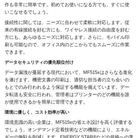
作も非常に簡単です。初めてお使いになる方でも、すぐに使
いこなせるでしょう。
接続性に関しては、ニーズに合わせて柔軟に対応します。従
来の有線接続を好む方にも、ワイヤレス接続の自由度を好む
方にも、あらゆるニーズに対応します。さらに、モバイル印
刷も可能なので、オフィス内のどこからでもスムーズに作業
できます。
データセキュリティの優先順位付け
データ漏洩が蔓延する現代において、MF515xはさらなる進化
を遂げます。機密文書の印刷は、適切な担当者の立ち会いの
もとでのみ行われるよう保証する機能を備えています。デー
タ転送も安全に行われ、管理者はプリンターのどの機能を誰
が使用できるかを簡単に管理できます。
環境に優しく、コスト効率が高い
環境意識の高い企業は、MF515xの省エネ設計を高く評価する
でしょう。オンデマンド定着技術などの機能により、エネル
ギーの無駄を削減します。ENERGY STAR®などの規格への準