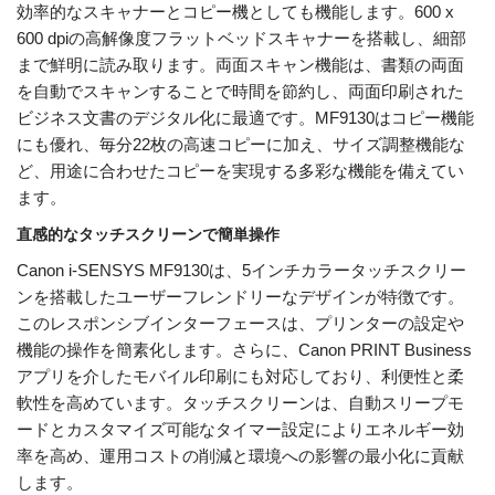
効率的なスキャナーとコピー機としても機能します。600 x
600 dpiの高解像度フラットベッドスキャナーを搭載し、細部
まで鮮明に読み取ります。両面スキャン機能は、書類の両面
を自動でスキャンすることで時間を節約し、両面印刷された
ビジネス文書のデジタル化に最適です。MF9130はコピー機能
にも優れ、毎分22枚の高速コピーに加え、サイズ調整機能な
ど、用途に合わせたコピーを実現する多彩な機能を備えてい
ます。
直感的なタッチスクリーンで簡単操作
Canon i-SENSYS MF9130は、5インチカラータッチスクリー
ンを搭載したユーザーフレンドリーなデザインが特徴です。
このレスポンシブインターフェースは、プリンターの設定や
機能の操作を簡素化します。さらに、Canon PRINT Business
アプリを介したモバイル印刷にも対応しており、利便性と柔
軟性を高めています。タッチスクリーンは、自動スリープモ
ードとカスタマイズ可能なタイマー設定によりエネルギー効
率を高め、運用コストの削減と環境への影響の最小化に貢献
します。