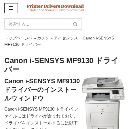
コ
ン
テ
ン
トップページへ
»
カノン
»
アイセンシス
»
Canon i-SENSYS
ツ
MF9130 ドライバー
に
ス
Canon i-SENSYS MF9130 ドライ
キ
バー
ッ
プ
Canon i-SENSYS MF9130
ドライバーのインストー
ルウィンドウ
Canon i-SENSYS MF9130 ドライバ フ
ァイルにはドライバが含まれており、
ドライバをインストールするには以下