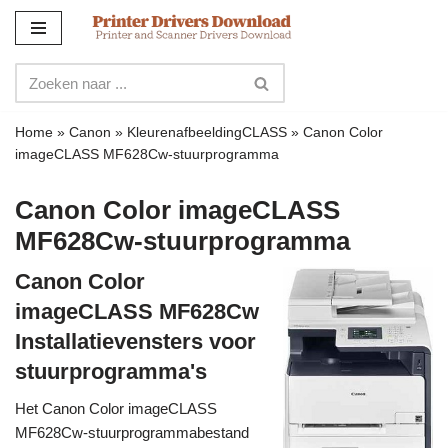
Meteen
naar
de
inhoud
Home
»
Canon
»
KleurenafbeeldingCLASS
»
Canon Color
imageCLASS MF628Cw-stuurprogramma
Canon Color imageCLASS
MF628Cw-stuurprogramma
Canon Color
imageCLASS MF628Cw
Installatievensters voor
stuurprogramma's
Het Canon Color imageCLASS
MF628Cw-stuurprogrammabestand