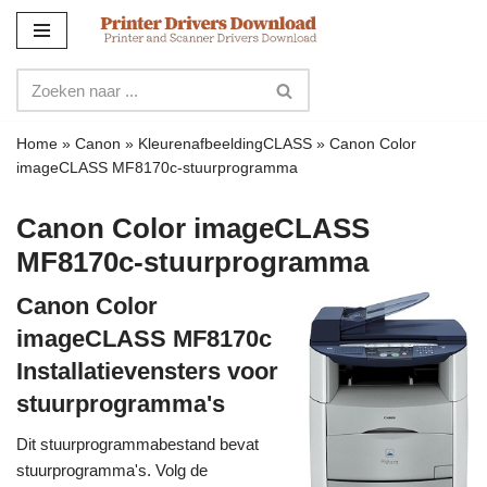
Meteen
naar
de
inhoud
Home
»
Canon
»
KleurenafbeeldingCLASS
»
Canon Color
imageCLASS MF8170c-stuurprogramma
Canon Color imageCLASS
MF8170c-stuurprogramma
Canon Color
imageCLASS MF8170c
Installatievensters voor
stuurprogramma's
Dit stuurprogrammabestand bevat
stuurprogramma's. Volg de