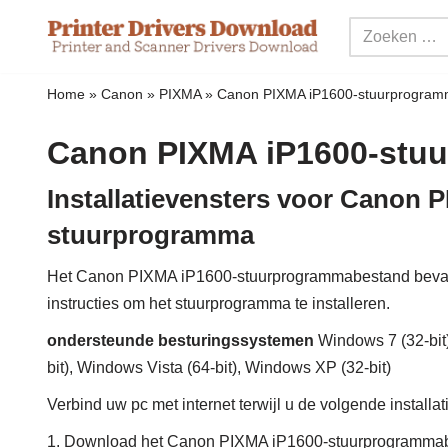
Meteen
naar
Home
»
Canon
»
PIXMA
»
Canon PIXMA iP1600-stuurprogra
de
inhoud
Canon PIXMA iP1600-stu
Installatievensters voor Canon 
stuurprogramma
Het Canon PIXMA iP1600-stuurprogrammabestand bevat
instructies om het stuurprogramma te installeren.
ondersteunde besturingssystemen
Windows 7 (32-bit)
bit), Windows Vista (64-bit), Windows XP (32-bit)
Verbind uw pc met internet terwijl u de volgende installa
1. Download het Canon PIXMA iP1600-stuurprogramma