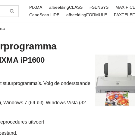
PIXMA
afbeeldingCLASS
i-SENSYS
MAXIFIC
CanoScan LiDE
afbeeldingFORMULE
FAXTELE
mma
urprogramma
PIXMA iP1600
 stuurprogramma's. Volg de onderstaande
, Windows 7 (64-bit), Windows Vista (32-
tieprocedures uitvoert
bestand.