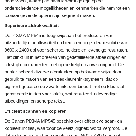
onderzocht, waarbij de nadruk wordt gelegd op de
onderscheidende mogelijkheden en kenmerken die hem tot een
toonaangevende optie in zijn segment maken.
Superieure afdrukkwaliteit
De PIXMA MP545 is toegewijd aan het produceren van
uitzonderlijke printkwaliteit en biedt een hoge kleurresolutie van
9600 x 2400 dpi voor scherpe, heldere en levendige resultaten.
Het blinkt uit in het creëren van gedetailleerde afbeeldingen en
tekstrijke documenten met opmerkelijke nauwkeurigheid. De
printer beheert diverse afdruktaken op bekwame wijze door
gebruik te maken van een zeskleureninktsysteem, dat op
pigment gebaseerde zwarte inkt combineert met op kleurstof
gebaseerde inkten voor foto's, wat resulteert in levendige
afbeeldingen en scherpe tekst.
Efficiënt scannen en kopiëren
De Canon PIXMA MP545 beschikt over effectieve scan- en
kopieerfuncties, waardoor de veelzijdigheid wordt vergroot. De
flatbedscanner, met een resolutie van 2400 x 4800 dpi, legt