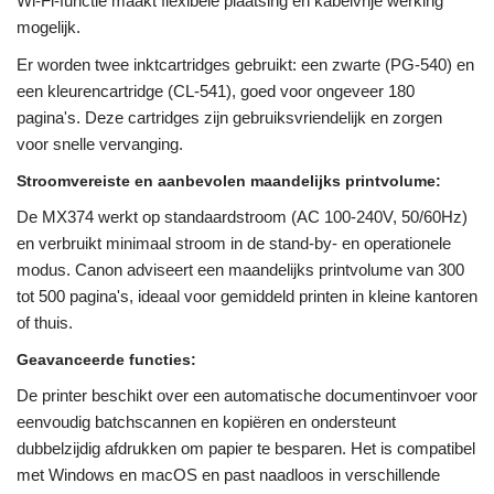
Wi-Fi-functie maakt flexibele plaatsing en kabelvrije werking
mogelijk.
Er worden twee inktcartridges gebruikt: een zwarte (PG-540) en
een kleurencartridge (CL-541), goed voor ongeveer 180
pagina's. Deze cartridges zijn gebruiksvriendelijk en zorgen
voor snelle vervanging.
Stroomvereiste en aanbevolen maandelijks printvolume:
De MX374 werkt op standaardstroom (AC 100-240V, 50/60Hz)
en verbruikt minimaal stroom in de stand-by- en operationele
modus. Canon adviseert een maandelijks printvolume van 300
tot 500 pagina's, ideaal voor gemiddeld printen in kleine kantoren
of thuis.
Geavanceerde functies:
De printer beschikt over een automatische documentinvoer voor
eenvoudig batchscannen en kopiëren en ondersteunt
dubbelzijdig afdrukken om papier te besparen. Het is compatibel
met Windows en macOS en past naadloos in verschillende