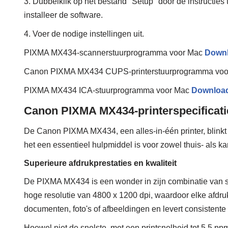
3. Dubbelklik op het bestand "Setup" door de instructies 
installeer de software.
4. Voer de nodige instellingen uit.
PIXMA MX434-scannerstuurprogramma voor Mac
Down
Canon PIXMA MX434 CUPS-printerstuurprogramma vo
PIXMA MX434 ICA-stuurprogramma voor Mac
Downloa
Canon PIXMA MX434-printerspecificati
De Canon PIXMA MX434, een alles-in-één printer, blinkt 
het een essentieel hulpmiddel is voor zowel thuis- als k
Superieure afdrukprestaties en kwaliteit
De PIXMA MX434 is een wonder in zijn combinatie van sne
hoge resolutie van 4800 x 1200 dpi, waardoor elke afdruk 
documenten, foto's of afbeeldingen en levert consistente 
Hoewel niet de snelste, met een printsnelheid tot 5.5 pp