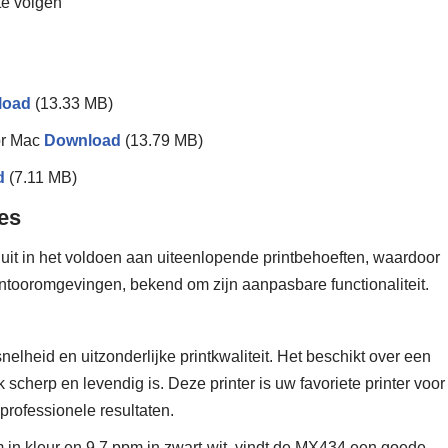
te volgen
load
(13.33 MB)
or Mac
Download
(13.79 MB)
d
(7.11 MB)
es
uit in het voldoen aan uiteenlopende printbehoeften, waardoor
antooromgevingen, bekend om zijn aanpasbare functionaliteit.
lheid en uitzonderlijke printkwaliteit. Het beschikt over een
scherp en levendig is. Deze printer is uw favoriete printer voor
professionele resultaten.
m in kleur en 9.7 ppm in zwart-wit, vindt de MX434 een goede