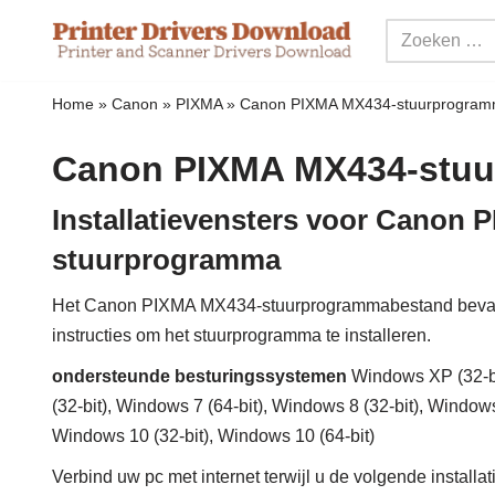
Meteen
naar
Home
»
Canon
»
PIXMA
»
Canon PIXMA MX434-stuurprogra
de
inhoud
Canon PIXMA MX434-stu
Installatievensters voor Canon
stuurprogramma
Het Canon PIXMA MX434-stuurprogrammabestand bevat 
instructies om het stuurprogramma te installeren.
ondersteunde besturingssystemen
Windows XP (32-bit
(32-bit), Windows 7 (64-bit), Windows 8 (32-bit), Windows
Windows 10 (32-bit), Windows 10 (64-bit)
Verbind uw pc met internet terwijl u de volgende installa