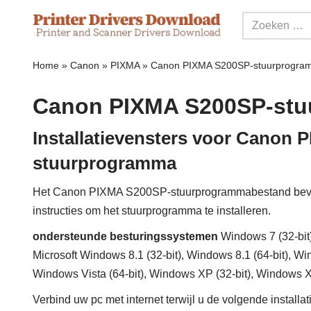
Meteen
naar
Home
»
Canon
»
PIXMA
»
Canon PIXMA S200SP-stuurprogra
de
inhoud
Canon PIXMA S200SP-st
Installatievensters voor Canon
stuurprogramma
Het Canon PIXMA S200SP-stuurprogrammabestand bevat
instructies om het stuurprogramma te installeren.
ondersteunde besturingssystemen
Windows 7 (32-bit)
Microsoft Windows 8.1 (32-bit), Windows 8.1 (64-bit), Wi
Windows Vista (64-bit), Windows XP (32-bit), Windows X
Verbind uw pc met internet terwijl u de volgende installa