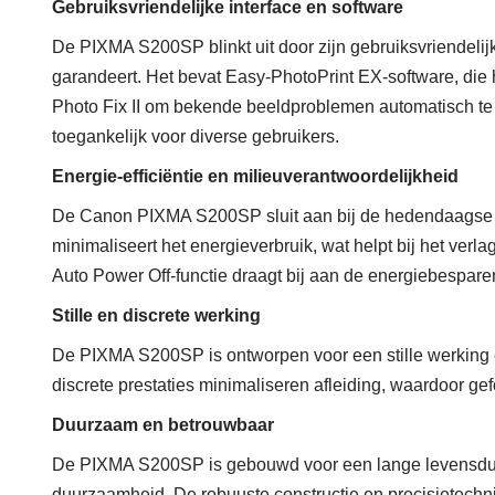
Gebruiksvriendelijke interface en software
De PIXMA S200SP blinkt uit door zijn gebruiksvriendelijk
garandeert. Het bevat Easy-PhotoPrint EX-software, die 
Photo Fix II om bekende beeldproblemen automatisch te
toegankelijk voor diverse gebruikers.
Energie-efficiëntie en milieuverantwoordelijkheid
De Canon PIXMA S200SP sluit aan bij de hedendaagse m
minimaliseert het energieverbruik, wat helpt bij het v
Auto Power Off-functie draagt ​​bij aan de energiebespa
Stille en discrete werking
De PIXMA S200SP is ontworpen voor een stille werking e
discrete prestaties minimaliseren afleiding, waardoor ge
Duurzaam en betrouwbaar
De PIXMA S200SP is gebouwd voor een lange levensduu
duurzaamheid. De robuuste constructie en precisietechnie