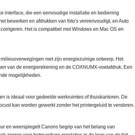
e interface, die een eenvoudige installatie en bediening
het bewerken en afdrukken van foto's vereenvoudigt, en Auto
 corrigeren. Het is compatibel met Windows en Mac OS en
ilieuoverwegingen met zijn energiezuinige ontwerp. Het
erlagen van de energierekening en de COXNUMX-voetafdruk. Een
rende mogelijkheden.
n is ideaal voor gedeelde werkruimtes of thuiskantoren. De
focust kan worden gewerkt zonder het printergeluid te verstoren.
r en weerspiegelt Canons begrip van het belang van
k zorgen voor betrouwbare prestaties in de loop van de tijd,