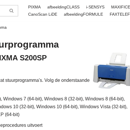
PIXMA
afbeeldingCLASS
i-SENSYS
MAXIFIC
CanoScan LiDE
afbeeldingFORMULE
FAXTELE
mma
uurprogramma
 PIXMA S200SP
 stuurprogramma's. Volg de onderstaande
, Windows 7 (64-bit), Windows 8 (32-bit), Windows 8 (64-bit),
ndows 10 (32-bit), Windows 10 (64-bit), Windows Vista (32-bit),
P (64-bit)
tieprocedures uitvoert