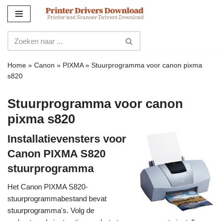
Meteen
naar
de
inhoud
Home
»
Canon
»
PIXMA
»
Stuurprogramma voor canon pixma
s820
Stuurprogramma voor canon
pixma s820
Installatievensters voor
Canon PIXMA S820
stuurprogramma
Het Canon PIXMA S820-
stuurprogrammabestand bevat
stuurprogramma's. Volg de